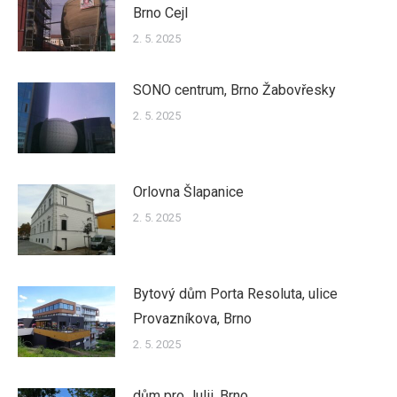
Brno Cejl
2. 5. 2025
SONO centrum, Brno Žabovřesky
2. 5. 2025
Orlovna Šlapanice
2. 5. 2025
Bytový dům Porta Resoluta, ulice
Provazníkova, Brno
2. 5. 2025
dům pro Julii, Brno