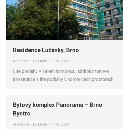
Residence Lužánky, Brno
reference
By
Lucie
7. 10. 2020
Lité podlahy v celém komplexu, sádrokartonové
konstrukce a lité podlahy v komerčních prostorách
Bytový komplex Panorama – Brno
Bystrc
reference
By
Lucie
7. 10. 2020