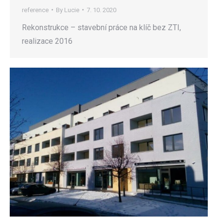
reference
By
Lucie
7. 10. 2020
Rekonstrukce – stavební práce na klíč bez ZTI,
realizace 2016