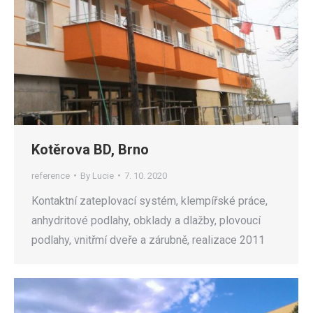
Kotěrova BD, Brno
reference
By
Lucie
7. 10. 2020
Kontaktní zateplovací systém, klempířské práce,
anhydritové podlahy, obklady a dlažby, plovoucí
podlahy, vnitřmí dveře a zárubně, realizace 2011