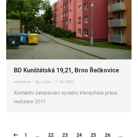
BD Kunštátská 19,21, Brno Řečkovice
reference
By
Lucie
7. 10. 2020
Kontaktní zateplovací systém, klempířské práce,
realizace 2011
1
…
22
23
24
25
26
…