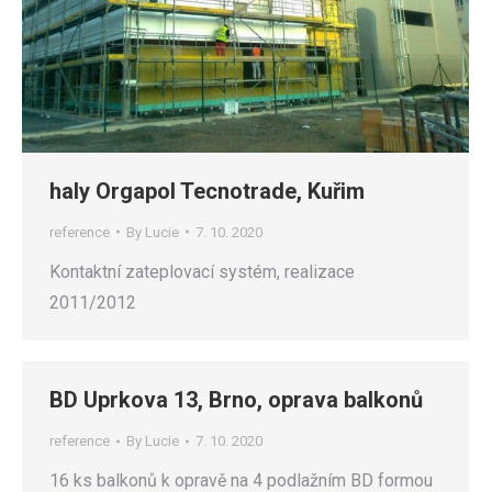
haly Orgapol Tecnotrade, Kuřim
reference
By
Lucie
7. 10. 2020
Kontaktní zateplovací systém, realizace
2011/2012
BD Uprkova 13, Brno, oprava balkonů
reference
By
Lucie
7. 10. 2020
16 ks balkonů k opravě na 4 podlažním BD formou