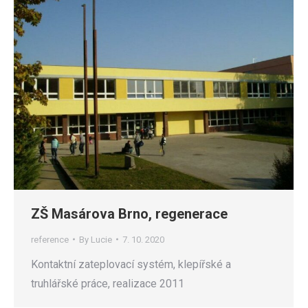
ZŠ Masárova Brno, regenerace
reference
By
Lucie
7. 10. 2020
Kontaktní zateplovací systém, klepířské a
truhlářské práce, realizace 2011