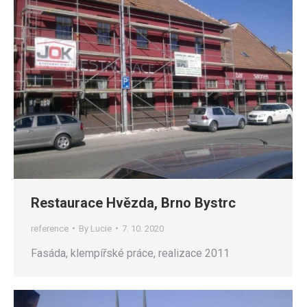
Restaurace Hvězda, Brno Bystrc
reference
By
Lucie
7. 10. 2020
Fasáda, klempířské práce, realizace 2011