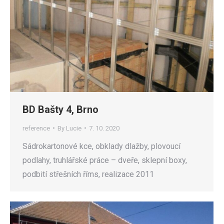
BD Bašty 4, Brno
reference
By
Lucie
7. 10. 2020
Sádrokartonové kce, obklady dlažby, plovoucí
podlahy, truhlářské práce – dveře, sklepní boxy,
podbití střešních říms, realizace 2011