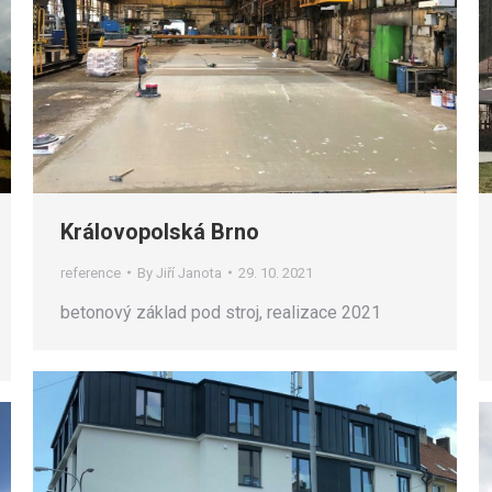
Královopolská Brno
reference
By
Jiří Janota
29. 10. 2021
betonový základ pod stroj, realizace 2021