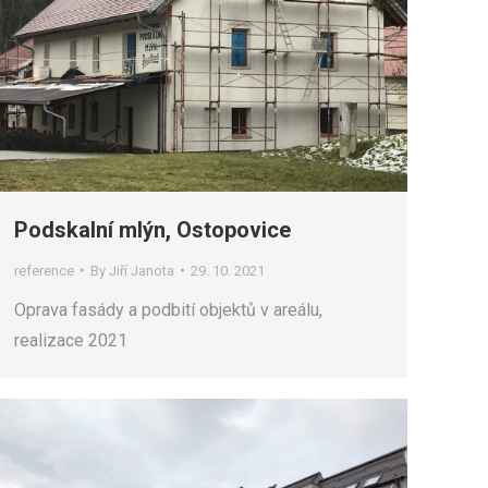
Podskalní mlýn, Ostopovice
reference
By
Jiří Janota
29. 10. 2021
Oprava fasády a podbití objektů v areálu,
realizace 2021