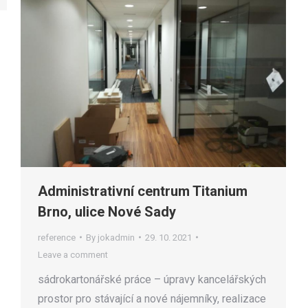
Administrativní centrum Titanium
Brno, ulice Nové Sady
reference
By
jokadmin
29. 10. 2021
Leave a comment
sádrokartonářské práce – úpravy kancelářských
prostor pro stávající a nové nájemníky, realizace