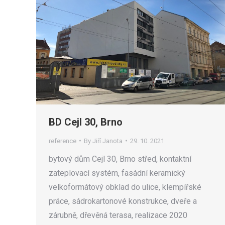
BD Cejl 30, Brno
reference
By
Jiří Janota
29. 10. 2021
bytový dům Cejl 30, Brno střed, kontaktní
zateplovací systém, fasádní keramický
velkoformátový obklad do ulice, klempířské
práce, sádrokartonové konstrukce, dveře a
zárubně, dřevěná terasa, realizace 2020