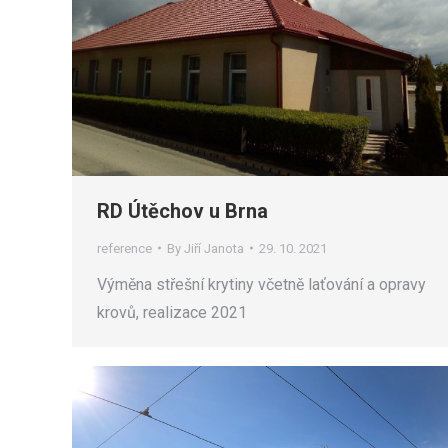
RD Útěchov u Brna
reference
By
Jiří Janota
29. 10. 2021
Výměna střešní krytiny včetně laťování a opravy
krovů, realizace 2021