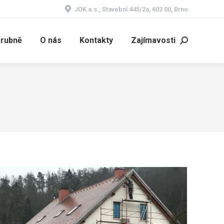
JOK a.s., Stavební 445/2a, 602 00, Brno
árubně
O nás
Kontakty
Zajímavosti
Search: