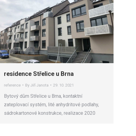
residence Střelice u Brna
reference
By
Jiří Janota
29. 10. 2021
Bytový dům Střelice u Brna, kontaktní
zateplovací systém, lité anhydritové podlahy,
sádrokartonové konstrukce, realizace 2020