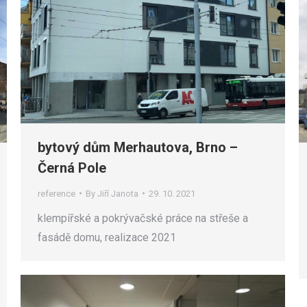
bytový dům Merhautova, Brno –
Černá Pole
reference
By
Jiří Janota
29. 10. 2021
klempířské a pokrývačské práce na střeše a
fasádě domu, realizace 2021