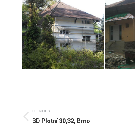
Post
navigation
PREVIOUS
BD Plotní 30,32, Brno
Previous
post: