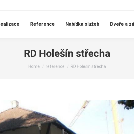
realizace
Reference
Nabídka služeb
Dveře a z
RD Holešín střecha
You are here:
Home
reference
RD Holešín střecha