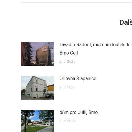
Dalš
Divadlo Radost, muzeum loutek, lo
Brno Cejl
2. 5. 2025
Orlovna Šlapanice
2. 5. 2025
dům pro Julii, Brno
2. 5. 2025