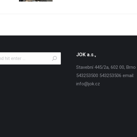
JOK a.s.,
Stavební 445/2a, 602 00, Brno T
543253500 543253506 email:
info@jok.cz