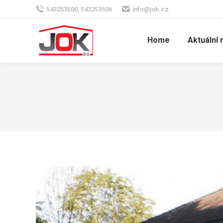
543253500, 543253506
info@jok.cz
Home
Aktuální 