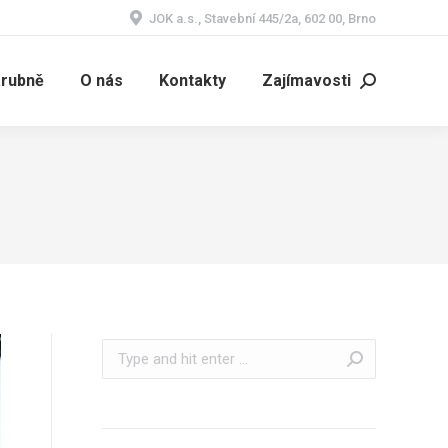
JOK a.s., Stavební 445/2a, 602 00, Brno
árubně
O nás
Kontakty
Zajímavosti
Search:
Search: