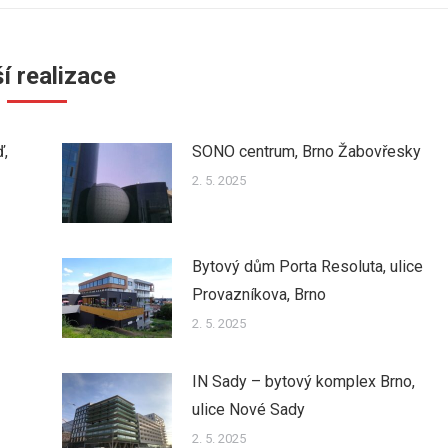
í realizace
ď,
SONO centrum, Brno Žabovřesky
2. 5. 2025
Bytový dům Porta Resoluta, ulice
Provazníkova, Brno
2. 5. 2025
IN Sady – bytový komplex Brno,
ulice Nové Sady
2. 5. 2025