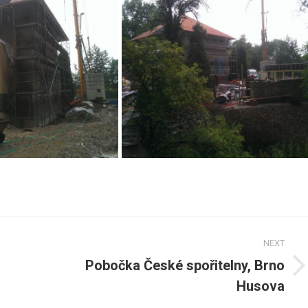
NEXT
Pobočka České spořitelny, Brno
Next
Husova
post: