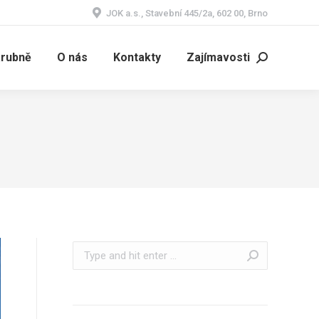
JOK a.s., Stavební 445/2a, 602 00, Brno
árubně
O nás
Kontakty
Zajímavosti
Search:
Search: