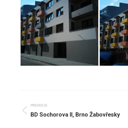
Post
navigation
PREVIOUS
BD Sochorova II, Brno Žabovřesky
Previous
post: