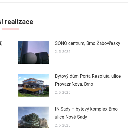
í realizace
ď,
SONO centrum, Brno Žabovřesky
2. 5. 2025
Bytový dům Porta Resoluta, ulice
Provazníkova, Brno
2. 5. 2025
IN Sady – bytový komplex Brno,
ulice Nové Sady
2. 5. 2025