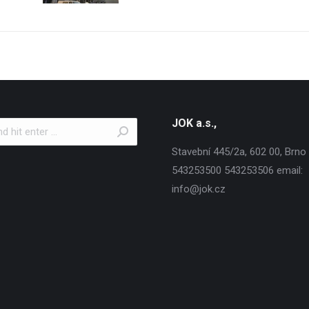
JOK a.s.,
Stavební 445/2a, 602 00, Brno T
543253500 543253506 email:
info@jok.cz