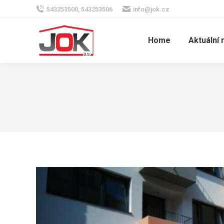
543253500, 543253506
info@jok.cz
Home
Aktuální 