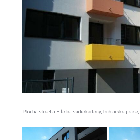
Plochá střecha – fólie, sádrokartony, truhlářské práce