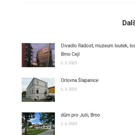
Dalš
Divadlo Radost, muzeum loutek, lo
Brno Cejl
2. 5. 2025
Orlovna Šlapanice
2. 5. 2025
dům pro Julii, Brno
2. 5. 2025