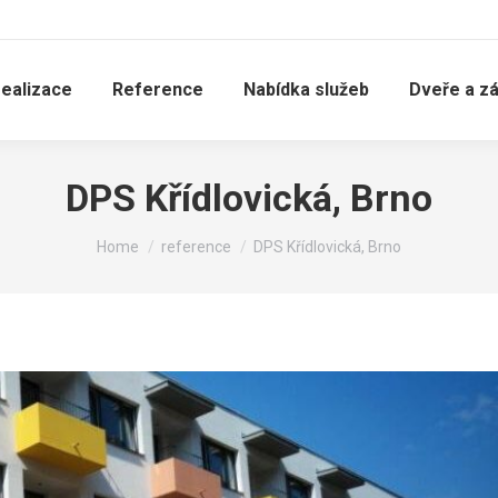
realizace
Reference
Nabídka služeb
Dveře a z
DPS Křídlovická, Brno
You are here:
Home
reference
DPS Křídlovická, Brno