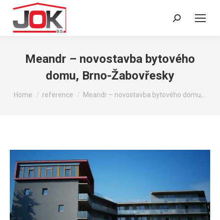
Search:
Meandr – novostavba bytového
domu, Brno-Žabovřesky
You are here:
Home
reference
Meandr – novostavba bytového domu,…