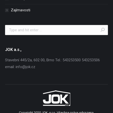
Zajímavosti
Search:
JOK a.s.,
Stavební 445/2a, 602 00, Brno Tel.: 543253500 543253506
email: info@jok.cz
Copyright 2020 JOK, s.r.o. Všechna práva vyhrazena.