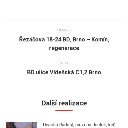
Post
PREVIOUS
navigation
Řezáčova 18-24 BD, Brno – Komín,
Previous
regenerace
post:
NEXT
BD ulice Vídeňská C1,2 Brno
Next
post:
Další realizace
Divadlo Radost, muzeum loutek, loď,