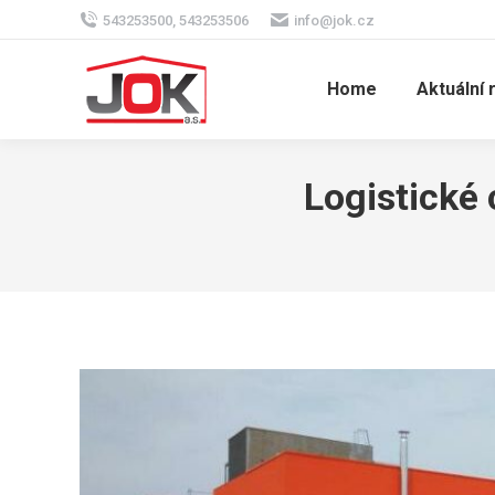
543253500, 543253506
info@jok.cz
Home
Aktuální 
Logistické