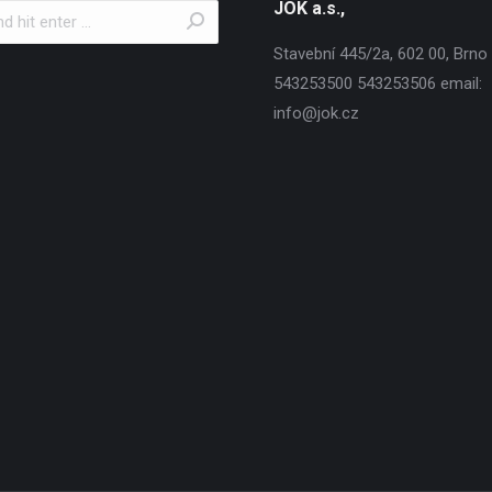
JOK a.s.,
Stavební 445/2a, 602 00, Brno T
543253500 543253506 email:
info@jok.cz