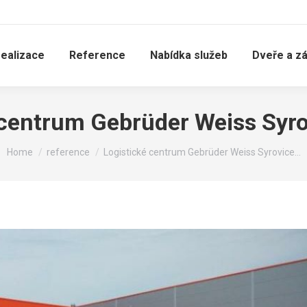
realizace
Reference
Nabídka služeb
Dveře a z
 centrum Gebrüder Weiss Syro
You are here:
Home
reference
Logistické centrum Gebrüder Weiss Syrovice…