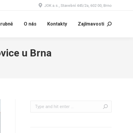
JOK a.s., Stavební 445/2a, 602 00, Brno
árubně
O nás
Kontakty
Zajímavosti
Search:
vice u Brna
Search: