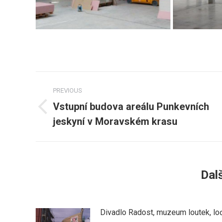
Post
PREVIOUS
navigation
Vstupní budova areálu Punkevních
Previous
jeskyní v Moravském krasu
post:
Dalš
Divadlo Radost, muzeum loutek, lo