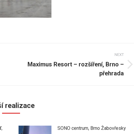
NEXT
Maximus Resort – rozšíření, Brno –
Next
přehrada
post:
í realizace
ď,
SONO centrum, Brno Žabovřesky