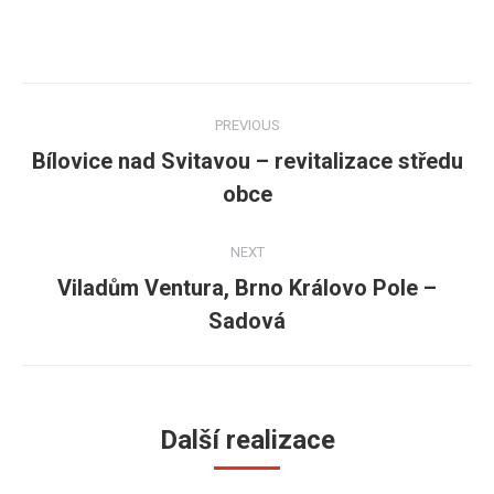
Post
PREVIOUS
navigation
Bílovice nad Svitavou – revitalizace středu
Previous
obce
post:
NEXT
Viladům Ventura, Brno Královo Pole –
Next
Sadová
post:
Další realizace