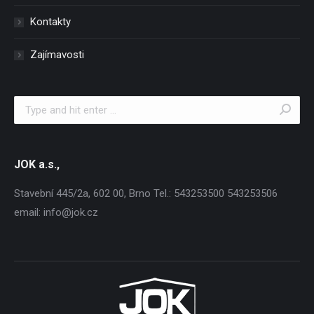
Kontakty
Zajímavosti
Search:
JOK a.s.,
Stavební 445/2a, 602 00, Brno Tel.: 543253500 543253506
email: info@jok.cz