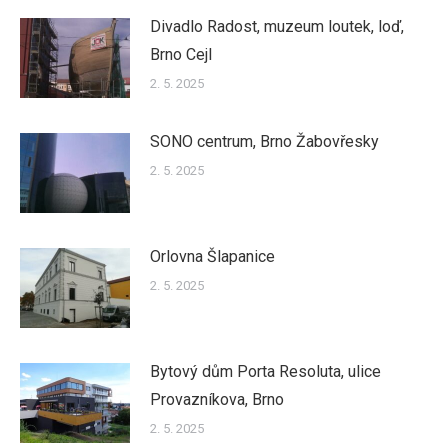
Divadlo Radost, muzeum loutek, loď,
Brno Cejl
2. 5. 2025
SONO centrum, Brno Žabovřesky
2. 5. 2025
Orlovna Šlapanice
2. 5. 2025
Bytový dům Porta Resoluta, ulice
Provazníkova, Brno
2. 5. 2025