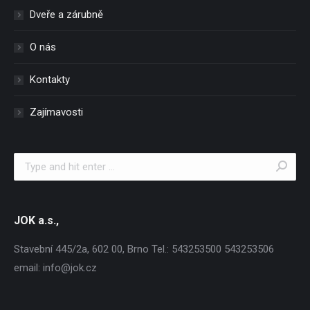
Dveře a zárubně
O nás
Kontakty
Zajímavosti
Search:
JOK a.s.,
Stavební 445/2a, 602 00, Brno Tel.: 543253500 543253506
email: info@jok.cz