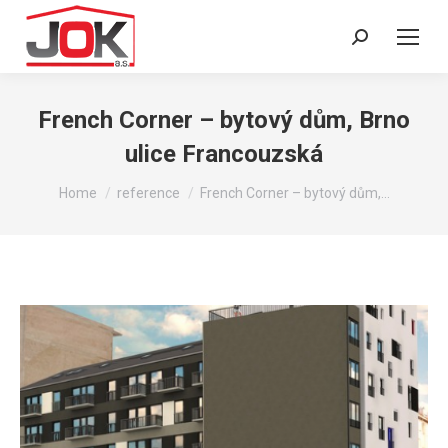
Search:
French Corner – bytový dům, Brno
ulice Francouzská
You are here:
Home
reference
French Corner – bytový dům,…