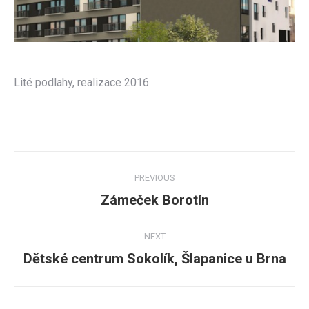
Lité podlahy, realizace 2016
Post
PREVIOUS
navigation
Zámeček Borotín
Previous
post:
NEXT
Dětské centrum Sokolík, Šlapanice u Brna
Next
post: