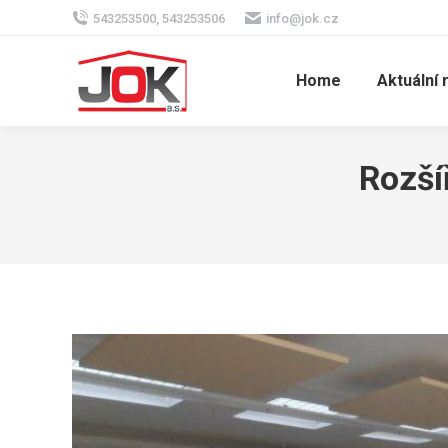
543253500, 543253506
info@jok.cz
Home
Aktuální 
Rozší