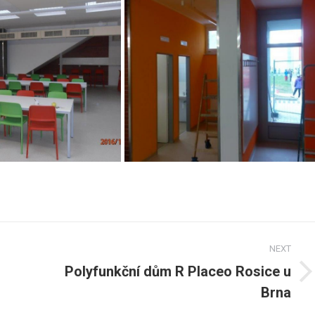
NEXT
Polyfunkční dům R Placeo Rosice u
Next
Brna
post: