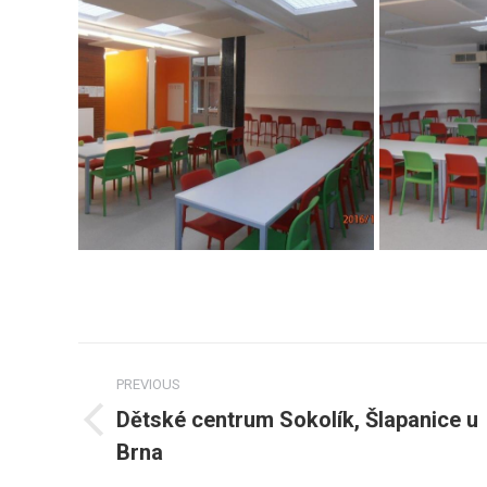
Post
PREVIOUS
navigation
Dětské centrum Sokolík, Šlapanice u
Previous
Brna
post: