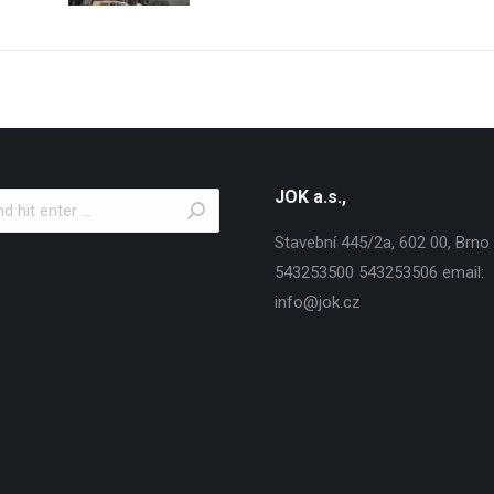
JOK a.s.,
Stavební 445/2a, 602 00, Brno T
543253500 543253506 email:
info@jok.cz