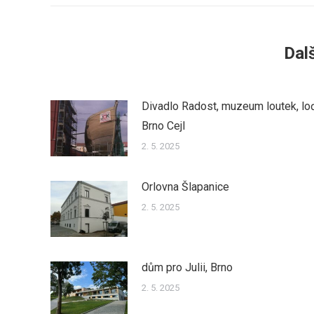
Dalš
Divadlo Radost, muzeum loutek, lo
Brno Cejl
2. 5. 2025
Orlovna Šlapanice
2. 5. 2025
dům pro Julii, Brno
2. 5. 2025