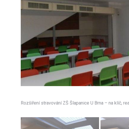
Rozšíření stravování ZŠ Šlapanice U Brna – na klíč, r