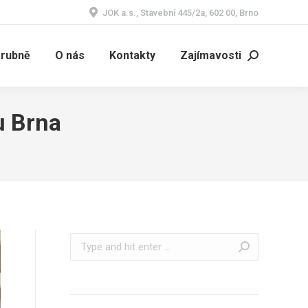
JOK a.s., Stavební 445/2a, 602 00, Brno
árubně
O nás
Kontakty
Zajímavosti
Search:
u Brna
Search: