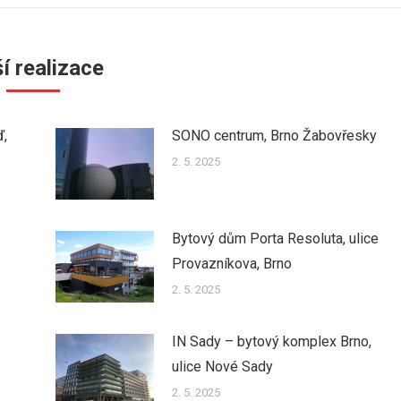
í realizace
ď,
SONO centrum, Brno Žabovřesky
2. 5. 2025
Bytový dům Porta Resoluta, ulice
Provazníkova, Brno
2. 5. 2025
IN Sady – bytový komplex Brno,
ulice Nové Sady
2. 5. 2025