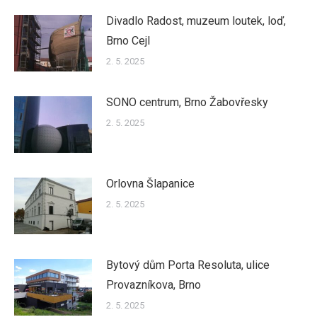
Divadlo Radost, muzeum loutek, loď,
Brno Cejl
2. 5. 2025
SONO centrum, Brno Žabovřesky
2. 5. 2025
Orlovna Šlapanice
2. 5. 2025
Bytový dům Porta Resoluta, ulice
Provazníkova, Brno
2. 5. 2025