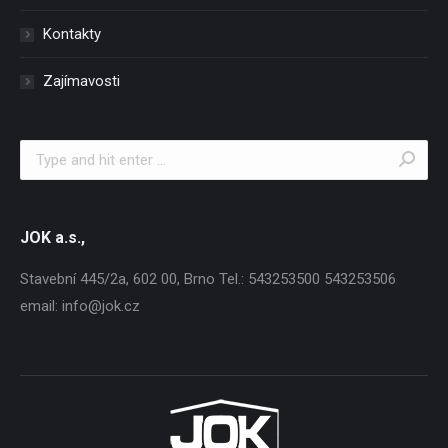
Kontakty
Zajímavosti
Search:
JOK a.s.,
Stavební 445/2a, 602 00, Brno Tel.: 543253500 543253506
email: info@jok.cz