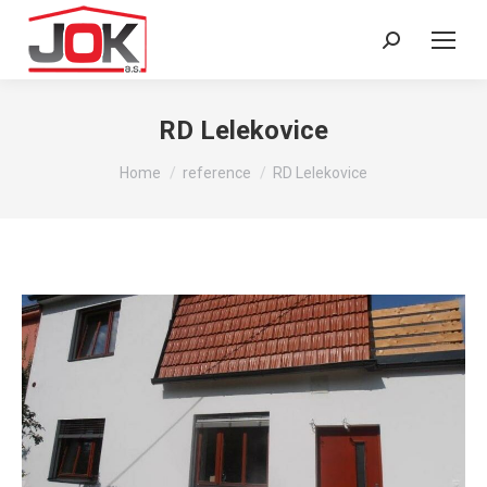
Search:
RD Lelekovice
You are here:
Home
reference
RD Lelekovice