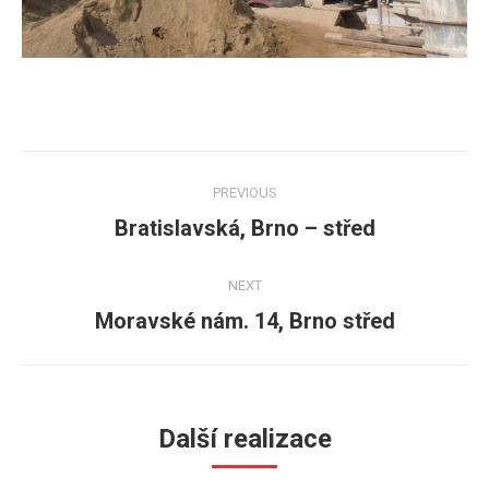
Post
PREVIOUS
navigation
Bratislavská, Brno – střed
Previous
post:
NEXT
Moravské nám. 14, Brno střed
Next
post:
Další realizace