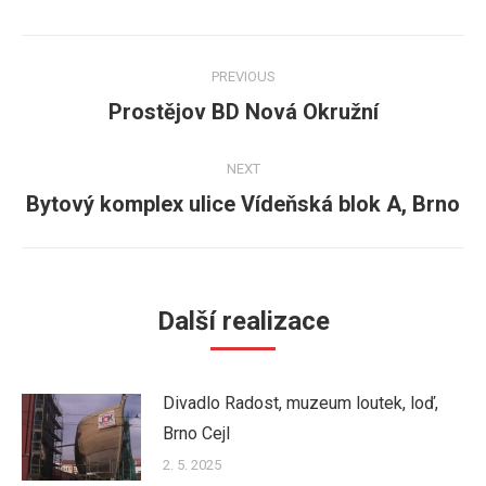
Post
PREVIOUS
navigation
Prostějov BD Nová Okružní
Previous
post:
NEXT
Bytový komplex ulice Vídeňská blok A, Brno
Next
post:
Další realizace
Divadlo Radost, muzeum loutek, loď,
Brno Cejl
2. 5. 2025