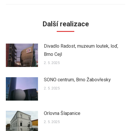
post:
Další realizace
Divadlo Radost, muzeum loutek, loď,
Brno Cejl
2. 5. 2025
SONO centrum, Brno Žabovřesky
2. 5. 2025
Orlovna Šlapanice
2. 5. 2025