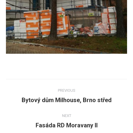
Post
PREVIOUS
navigation
Bytový dům Milhouse, Brno střed
Previous
post:
NEXT
Fasáda RD Moravany II
Next