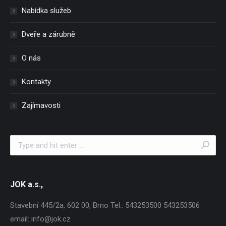
Nabídka služeb
Dveře a zárubně
O nás
Kontakty
Zajímavosti
Search:
JOK a.s.,
Stavební 445/2a, 602 00, Brno Tel.: 543253500 543253506
email: info@jok.cz