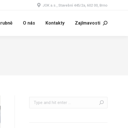
JOK a.s., Stavební 445/2a, 602 00, Brno
árubně
O nás
Kontakty
Zajímavosti
Search:
Search: