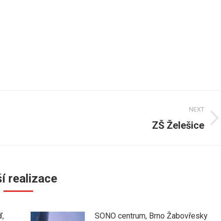
NEXT
ZŠ Želešice
Next
post:
í realizace
ď,
SONO centrum, Brno Žabovřesky