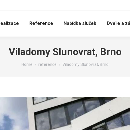
realizace
Reference
Nabídka služeb
Dveře a z
Viladomy Slunovrat, Brno
You are here:
Home
reference
Viladomy Slunovrat, Brno