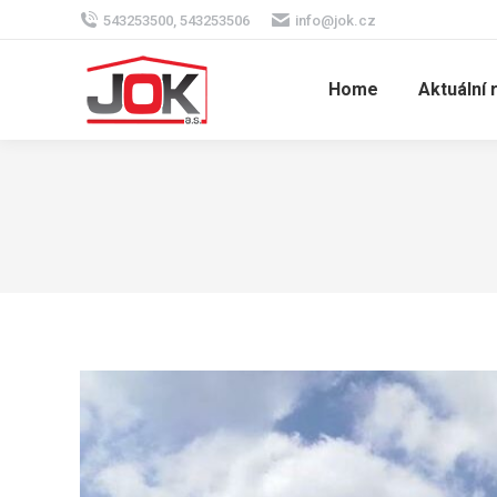
543253500, 543253506
info@jok.cz
Home
Aktuální 