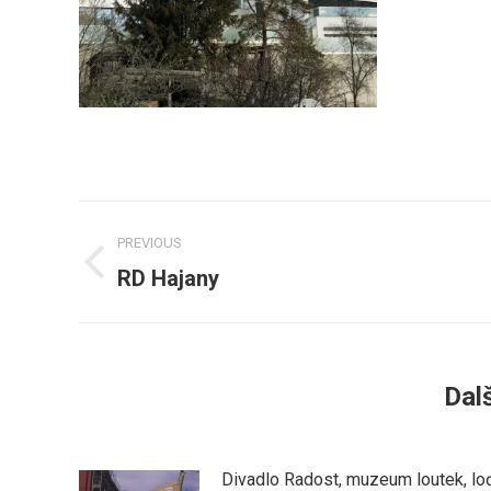
Post
PREVIOUS
navigation
RD Hajany
Previous
post:
Dalš
Divadlo Radost, muzeum loutek, lo