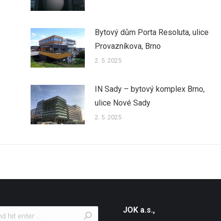
Bytový dům Porta Resoluta, ulice
Provazníkova, Brno
2. 5. 2025
IN Sady – bytový komplex Brno,
ulice Nové Sady
2. 5. 2025
JOK a.s.,