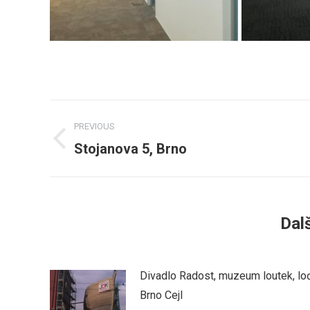
Post
PREVIOUS
navigation
Stojanova 5, Brno
Previous
post:
Dalš
Divadlo Radost, muzeum loutek, lo
Brno Cejl