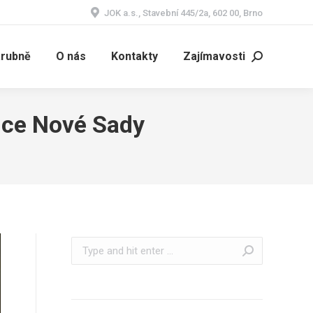
JOK a.s., Stavební 445/2a, 602 00, Brno
árubně
O nás
Kontakty
Zajímavosti
Search:
ice Nové Sady
Search: