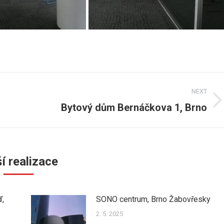
NEXT
Bytový dům Bernáčkova 1, Brno
Next
post:
í realizace
ď,
SONO centrum, Brno Žabovřesky
2. 5. 2025