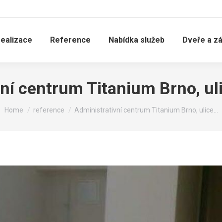
realizace
Reference
Nabídka služeb
Dveře a z
vní centrum Titanium Brno, ul
You are here:
Home
reference
Administrativní centrum Titanium Brno, ulice…