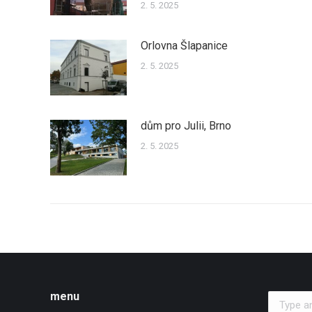
2. 5. 2025
Orlovna Šlapanice
2. 5. 2025
dům pro Julii, Brno
2. 5. 2025
menu
Search: