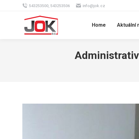
543253500, 543253506
info@jok.cz
Home
Aktuální 
Administrati