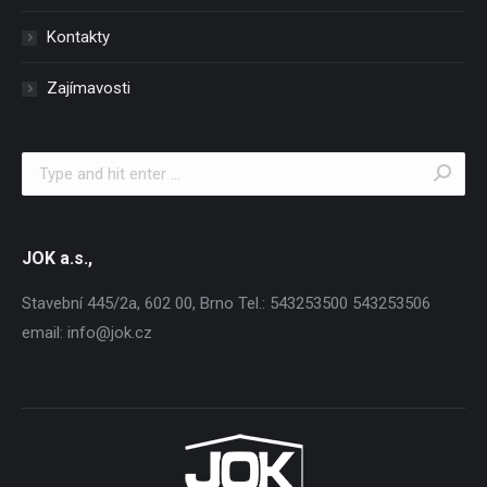
Kontakty
Zajímavosti
Search:
JOK a.s.,
Stavební 445/2a, 602 00, Brno Tel.: 543253500 543253506
email: info@jok.cz