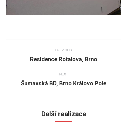
Post
PREVIOUS
navigation
Residence Rotalova, Brno
Previous
post:
NEXT
Šumavská BD, Brno Královo Pole
Next
post:
Další realizace