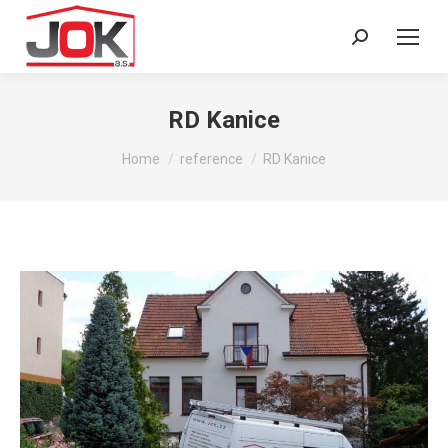
Search:
RD Kanice
You are here:
Home
reference
RD Kanice