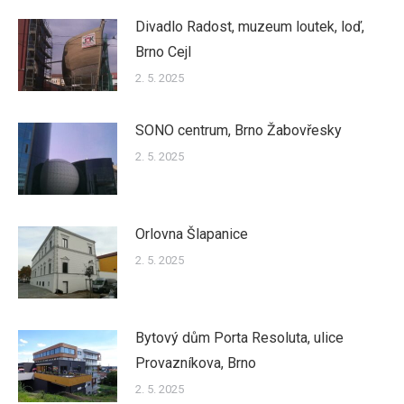
Divadlo Radost, muzeum loutek, loď,
Brno Cejl
2. 5. 2025
SONO centrum, Brno Žabovřesky
2. 5. 2025
Orlovna Šlapanice
2. 5. 2025
Bytový dům Porta Resoluta, ulice
Provazníkova, Brno
2. 5. 2025