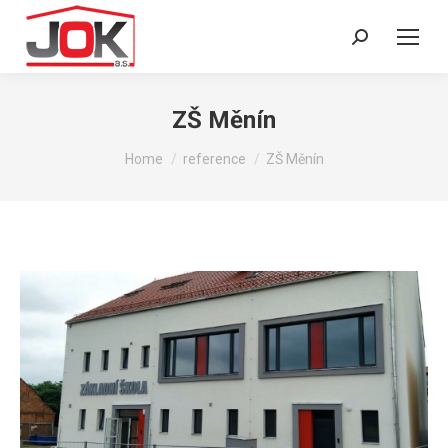
Search:
ZŠ Měnín
You are here:
Home
reference
ZŠ Měnín