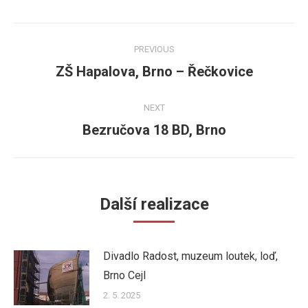
Post
PREVIOUS
navigation
ZŠ Hapalova, Brno – Řečkovice
Previous
post:
NEXT
Bezručova 18 BD, Brno
Next
post:
Další realizace
Divadlo Radost, muzeum loutek, loď,
Brno Cejl
2. 5. 2025