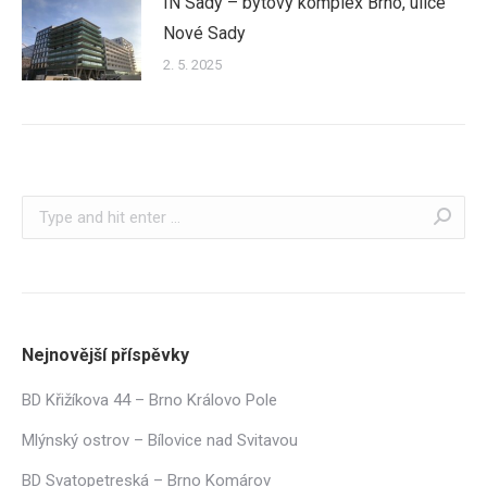
IN Sady – bytový komplex Brno, ulice
Nové Sady
2. 5. 2025
Search:
Nejnovější příspěvky
BD Křižíkova 44 – Brno Královo Pole
Mlýnský ostrov – Bílovice nad Svitavou
BD Svatopetreská – Brno Komárov