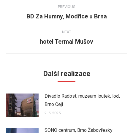
Post
PREVIOUS
navigation
BD Za Humny, Modřice u Brna
Previous
post:
NEXT
hotel Termal Mušov
Next
post:
Další realizace
Divadlo Radost, muzeum loutek, loď,
Brno Cejl
2. 5. 2025
SONO centrum, Brno Žabovřesky