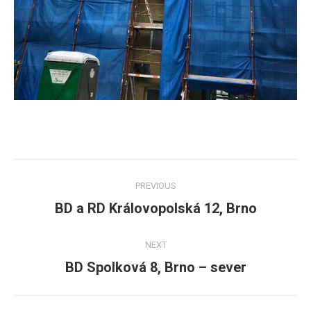
Post
PREVIOUS
navigation
BD a RD Královopolská 12, Brno
Previous
post:
NEXT
BD Spolková 8, Brno – sever
Next
post: