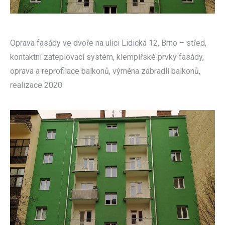
Oprava fasády ve dvoře na ulici Lidická 12, Brno – střed,
kontaktní zateplovací systém, klempířské prvky fasády,
oprava a reprofilace balkonů, výměna zábradlí balkonů,
realizace 2020