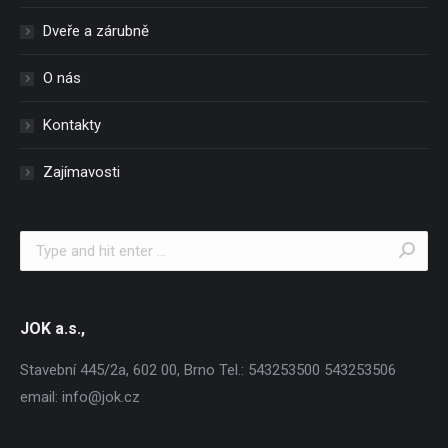
Dveře a zárubně
O nás
Kontakty
Zajímavosti
Search:
JOK a.s.,
Stavební 445/2a, 602 00, Brno Tel.: 543253500 543253506
email: info@jok.cz