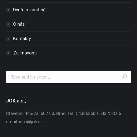
Dveře a zárubně
O nás
Kontakty
Zajímavosti
Search:
JOK a.s.,
Stavební 445/2a, 602 00, Brno Tel.: 543253500 543253506
email: info@jok.cz