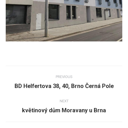
Post
PREVIOUS
navigation
BD Helfertova 38, 40, Brno Černá Pole
Previous
post:
NEXT
květinový dům Moravany u Brna
Next
post: