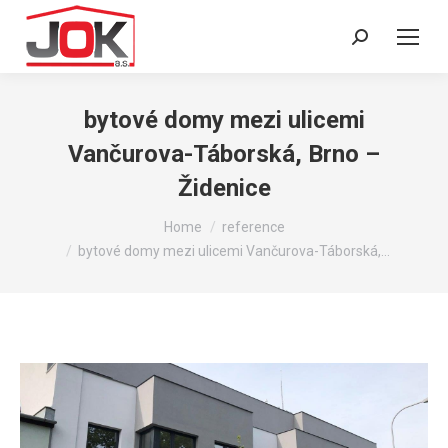
Search:
bytové domy mezi ulicemi
Vančurova-Táborská, Brno –
Židenice
You are here:
Home
reference
bytové domy mezi ulicemi Vančurova-Táborská,…