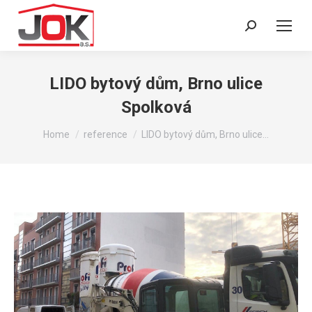
Search:
LIDO bytový dům, Brno ulice
Spolková
You are here:
Home
reference
LIDO bytový dům, Brno ulice…