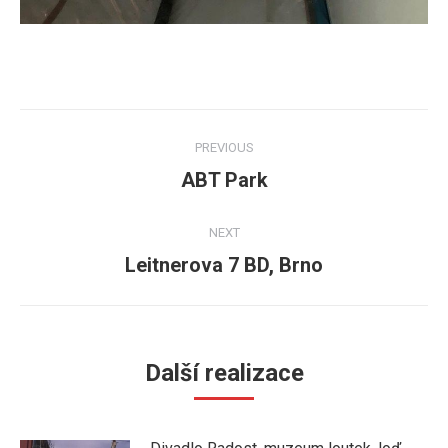
Post
PREVIOUS
navigation
ABT Park
Previous
post:
NEXT
Leitnerova 7 BD, Brno
Next
post:
Další realizace