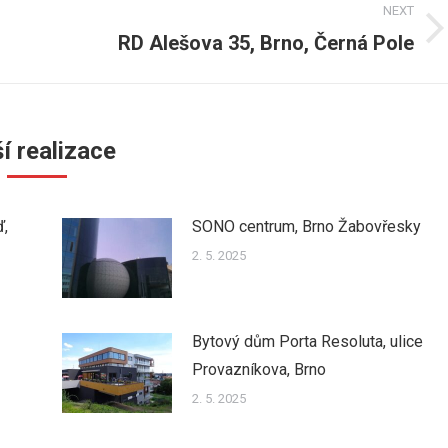
NEXT
RD Alešova 35, Brno, Černá Pole
Next
post:
í realizace
ď,
SONO centrum, Brno Žabovřesky
2. 5. 2025
Bytový dům Porta Resoluta, ulice
Provazníkova, Brno
2. 5. 2025