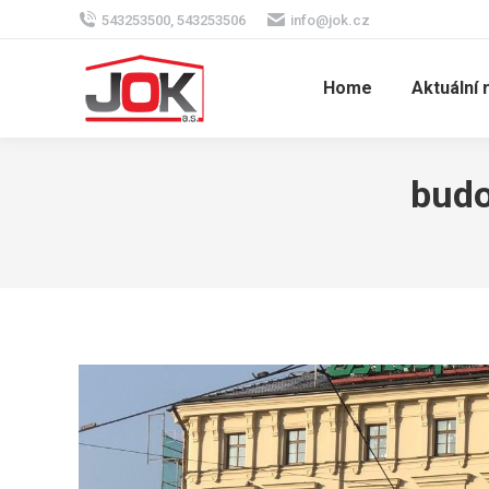
543253500, 543253506
info@jok.cz
Home
Aktuální 
budo