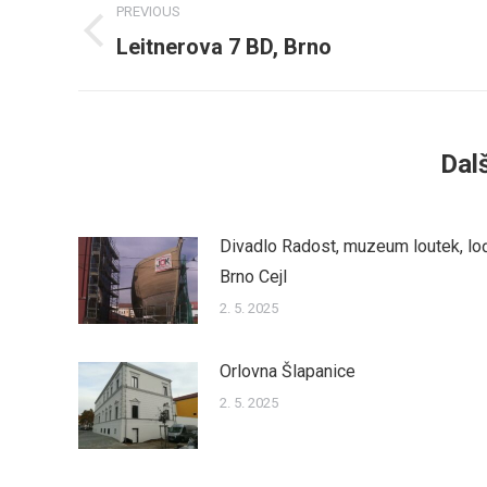
PREVIOUS
navigation
Leitnerova 7 BD, Brno
Previous
post:
Dalš
Divadlo Radost, muzeum loutek, lo
Brno Cejl
2. 5. 2025
Orlovna Šlapanice
2. 5. 2025