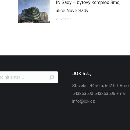
IN Sady – bytový komplex Brno,
ulice Nové Sady
2. 5. 2025
JOK a.s.,
Stavební 445/2a, 602 00, Brno T
543253500 543253506 email:
info@jok.cz