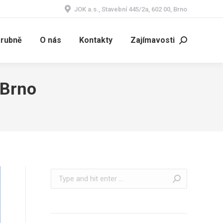
JOK a.s., Stavební 445/2a, 602 00, Brno
árubně
O nás
Kontakty
Zajímavosti
Search:
 Brno
Search: