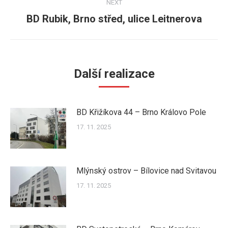
NEXT
BD Rubik, Brno střed, ulice Leitnerova
Next
post:
Další realizace
BD Křižíkova 44 – Brno Královo Pole
17. 11. 2025
Mlýnský ostrov – Bílovice nad Svitavou
17. 11. 2025