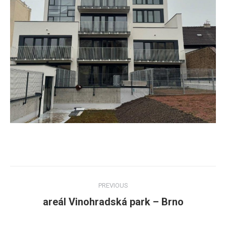
Post
PREVIOUS
navigation
areál Vinohradská park – Brno
Previous
post: