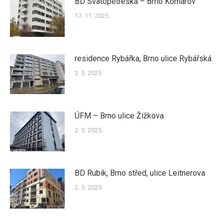
BD Svatopetreská – Brno Komárov
17. 11. 2025
residence Rybářka, Brno ulice Rybářská
2. 5. 2025
ÚFM – Brno ulice Žižkova
2. 5. 2025
BD Rubik, Brno střed, ulice Leitnerova
2. 5. 2025