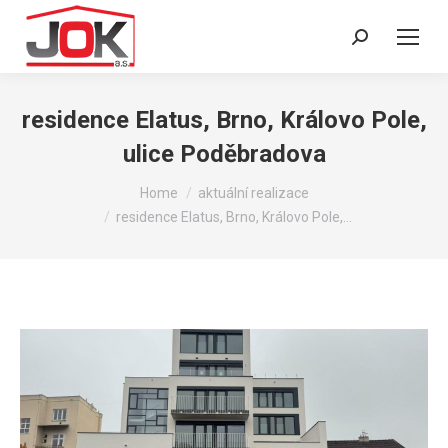
Search:
residence Elatus, Brno, Královo Pole,
ulice Poděbradova
You are here:
Home
aktuální realizace
residence Elatus, Brno, Královo Pole,…