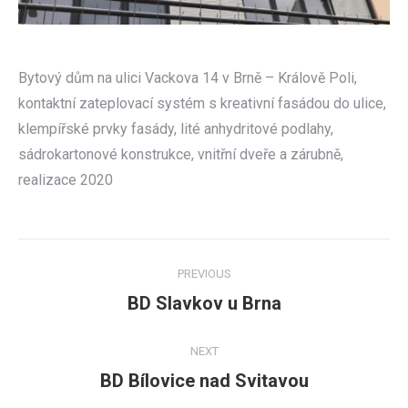
Bytový dům na ulici Vackova 14 v Brně – Králově Poli,
kontaktní zateplovací systém s kreativní fasádou do ulice,
klempířské prvky fasády, lité anhydritové podlahy,
sádrokartonové konstrukce, vnitřní dveře a zárubně,
realizace 2020
Post
PREVIOUS
navigation
BD Slavkov u Brna
Previous
post:
NEXT
BD Bílovice nad Svitavou
Next
post: