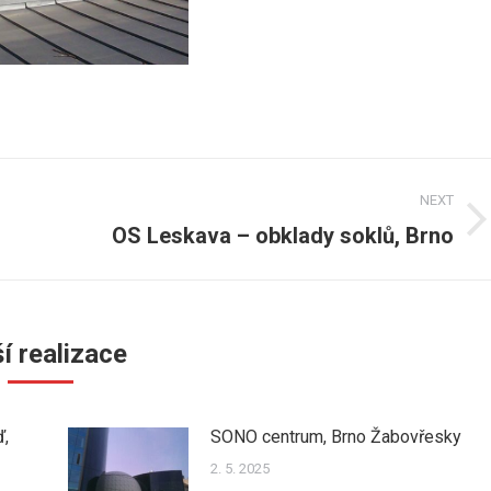
NEXT
OS Leskava – obklady soklů, Brno
Next
post:
í realizace
ď,
SONO centrum, Brno Žabovřesky
2. 5. 2025