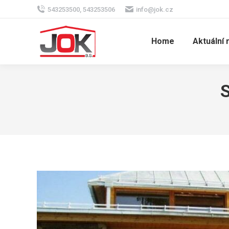
543253500, 543253506
info@jok.cz
Home
Aktuální 
S