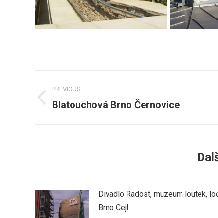
Post
PREVIOUS
navigation
Blatouchová Brno Černovice
Previous
post:
Dalš
Divadlo Radost, muzeum loutek, lo
Brno Cejl