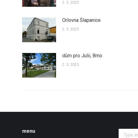
2. 5. 2025
Orlovna Šlapanice
2. 5. 2025
dům pro Julii, Brno
2. 5. 2025
menu
Search: