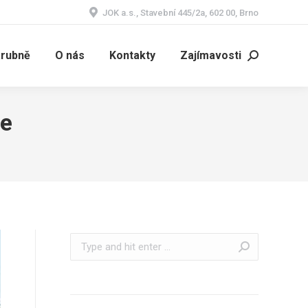
JOK a.s., Stavební 445/2a, 602 00, Brno
árubně
O nás
Kontakty
Zajímavosti
Search:
ce
Search: