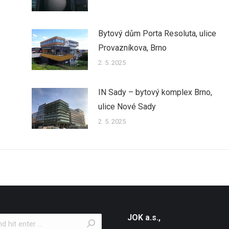
Bytový dům Porta Resoluta, ulice
Provazníkova, Brno
2. 5. 2025
IN Sady – bytový komplex Brno,
ulice Nové Sady
2. 5. 2025
JOK a.s.,