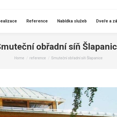
realizace
Reference
Nabídka služeb
Dveře a z
muteční obřadní síň Šlapani
You are here:
Home
reference
Smuteční obřadní síň Šlapanice