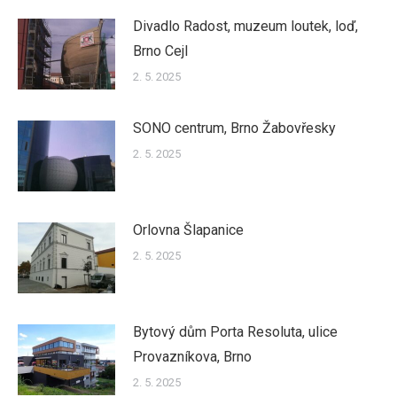
Divadlo Radost, muzeum loutek, loď,
Brno Cejl
2. 5. 2025
SONO centrum, Brno Žabovřesky
2. 5. 2025
Orlovna Šlapanice
2. 5. 2025
Bytový dům Porta Resoluta, ulice
Provazníkova, Brno
2. 5. 2025