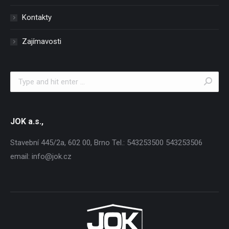
Kontakty
Zajímavosti
Search:
JOK a.s.,
Stavební 445/2a, 602 00, Brno Tel.: 543253500 543253506
email: info@jok.cz