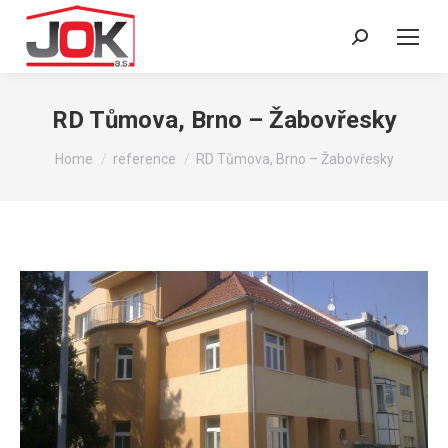
Search:
RD Tůmova, Brno – Žabovřesky
You are here:
Home
reference
RD Tůmova, Brno – Žabovřesky