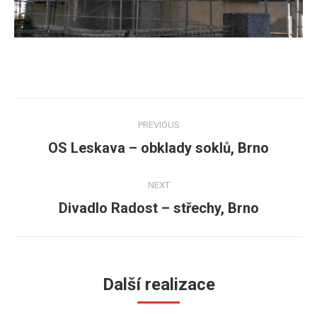
Post
PREVIOUS
navigation
OS Leskava – obklady soklů, Brno
Previous
post:
NEXT
Divadlo Radost – střechy, Brno
Next
post:
Další realizace