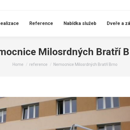
realizace
Reference
Nabídka služeb
Dveře a z
ocnice Milosrdných Bratří 
You are here:
Home
reference
Nemocnice Milosrdných Bratří Brno