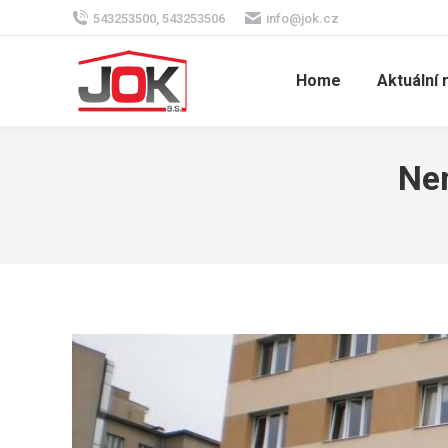
543253500, 543253506
info@jok.cz
Home
Aktuální 
Nem