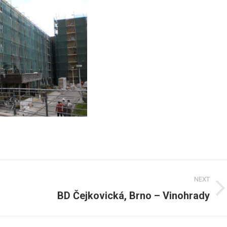
NEXT
BD Čejkovická, Brno – Vinohrady
Next
post: