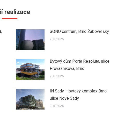
í realizace
ď,
SONO centrum, Brno Žabovřesky
2. 5. 2025
Bytový dům Porta Resoluta, ulice
Provazníkova, Brno
2. 5. 2025
IN Sady – bytový komplex Brno,
ulice Nové Sady
2. 5. 2025