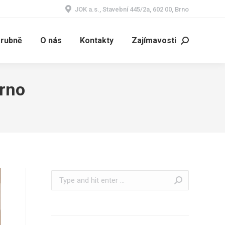
JOK a.s., Stavební 445/2a, 602 00, Brno
árubně
O nás
Kontakty
Zajímavosti
Search:
Brno
Search: