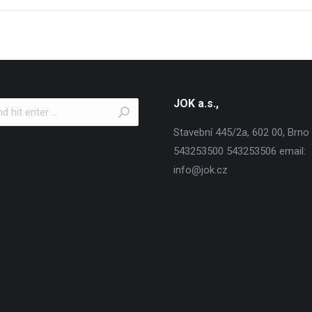
JOK a.s.,
Stavební 445/2a, 602 00, Brno T
543253500 543253506 email:
info@jok.cz