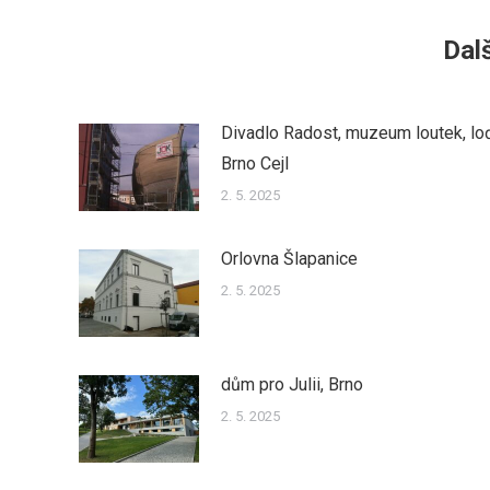
Dalš
Divadlo Radost, muzeum loutek, lo
Brno Cejl
2. 5. 2025
Orlovna Šlapanice
2. 5. 2025
dům pro Julii, Brno
2. 5. 2025