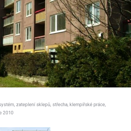
ystém, zateplení sklepů, střecha, klempířské práce,
ce 2010