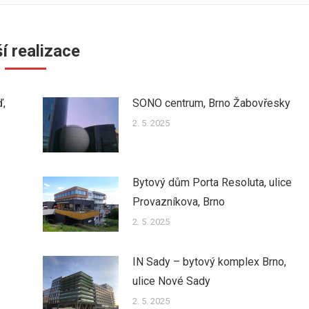
í realizace
ď,
SONO centrum, Brno Žabovřesky
2. 5. 2025
Bytový dům Porta Resoluta, ulice
Provazníkova, Brno
2. 5. 2025
IN Sady – bytový komplex Brno,
ulice Nové Sady
2. 5. 2025