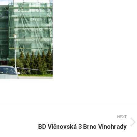
NEXT
BD Vlčnovská 3 Brno Vinohrady
Next
post: