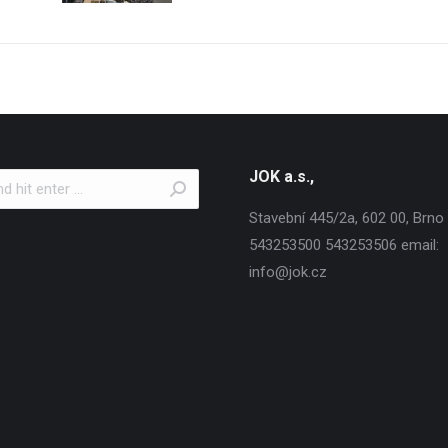
JOK a.s.,
Stavební 445/2a, 602 00, Brno T
543253500 543253506 email:
info@jok.cz