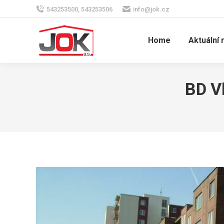
543253500, 543253506
info@jok.cz
Home
Aktuální 
BD V