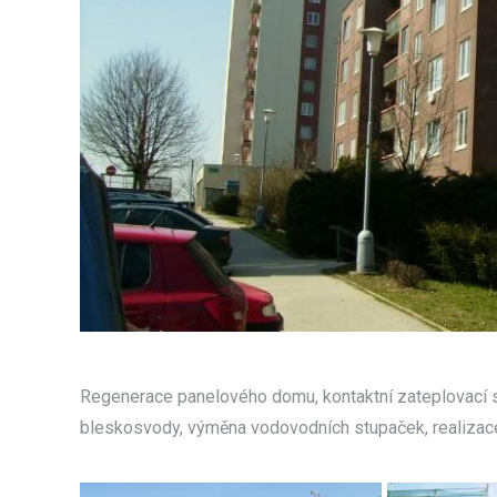
Regenerace panelového domu, kontaktní zateplovací s
bleskosvody, výměna vodovodních stupaček, realiza