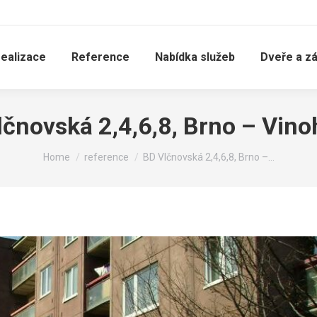
realizace
Reference
Nabídka služeb
Dveře a z
lčnovská 2,4,6,8, Brno – Vino
You are here:
Home
reference
BD Vlčnovská 2,4,6,8, Brno –…