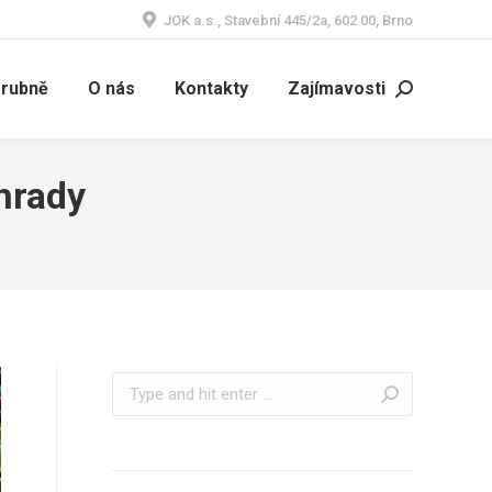
JOK a.s., Stavební 445/2a, 602 00, Brno
árubně
O nás
Kontakty
Zajímavosti
Search:
hrady
Search: