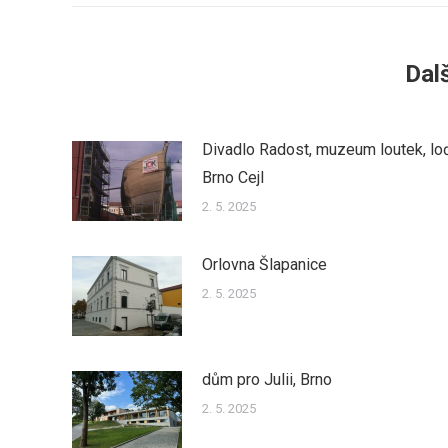
Dalš
Divadlo Radost, muzeum loutek, lo
Brno Cejl
2. 5. 2025
Orlovna Šlapanice
2. 5. 2025
dům pro Julii, Brno
2. 5. 2025