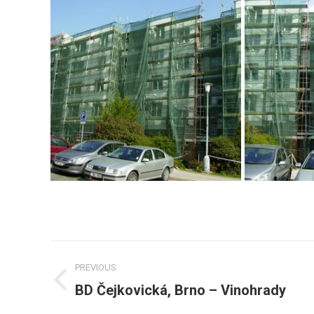
Post
PREVIOUS
navigation
BD Čejkovická, Brno – Vinohrady
Previous
post: