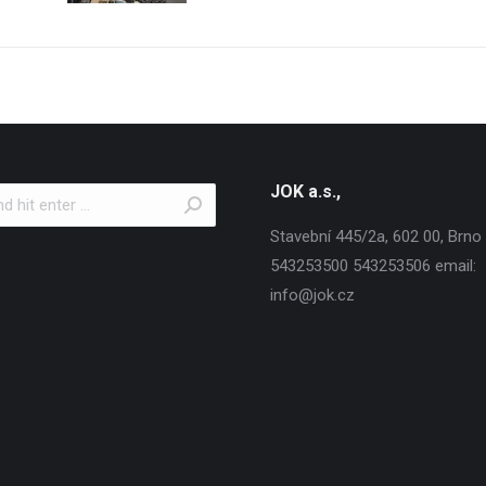
JOK a.s.,
Stavební 445/2a, 602 00, Brno T
543253500 543253506 email:
info@jok.cz