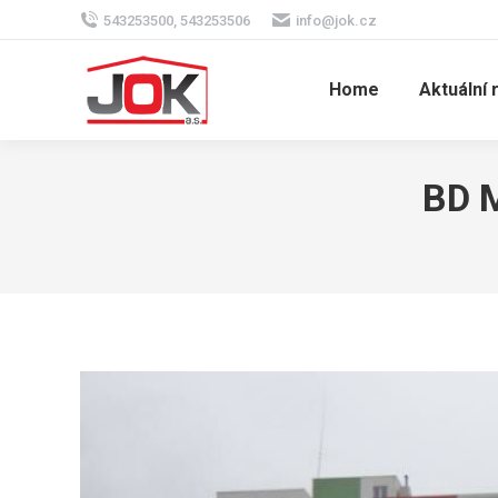
543253500, 543253506
info@jok.cz
Home
Aktuální 
BD M