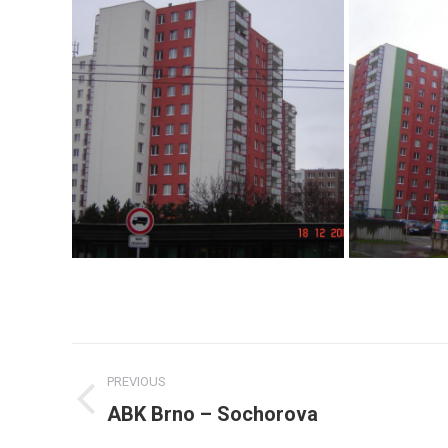
Post
PREVIOUS
navigation
ABK Brno – Sochorova
Previous
post: