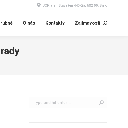
JOK a.s., Stavební 445/2a, 602 00, Brno
árubně
O nás
Kontakty
Zajímavosti
Search:
hrady
Search: