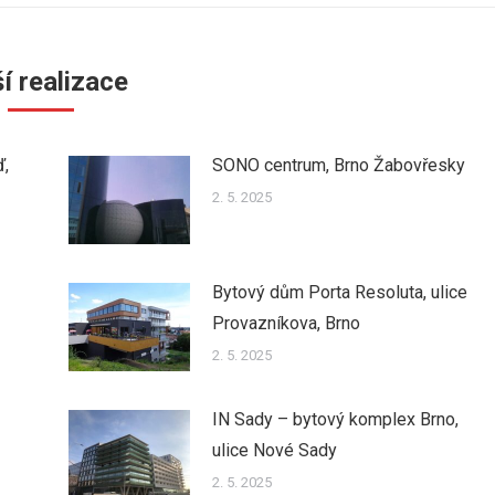
í realizace
ď,
SONO centrum, Brno Žabovřesky
2. 5. 2025
Bytový dům Porta Resoluta, ulice
Provazníkova, Brno
2. 5. 2025
IN Sady – bytový komplex Brno,
ulice Nové Sady
2. 5. 2025