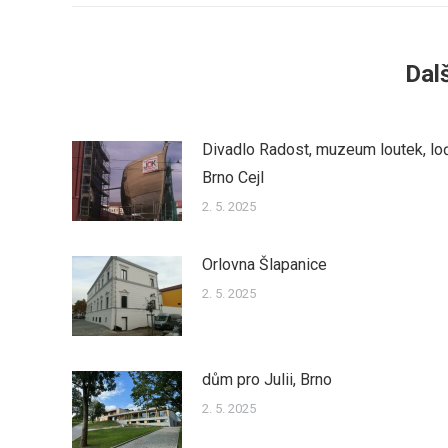
Dalš
Divadlo Radost, muzeum loutek, lo
Brno Cejl
2. 5. 2025
Orlovna Šlapanice
2. 5. 2025
dům pro Julii, Brno
2. 5. 2025