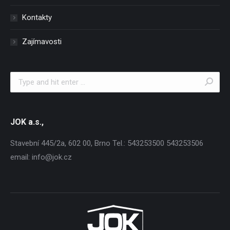
Kontakty
Zajímavosti
Search:
JOK a.s.,
Stavební 445/2a, 602 00, Brno Tel.: 543253500 543253506
email: info@jok.cz