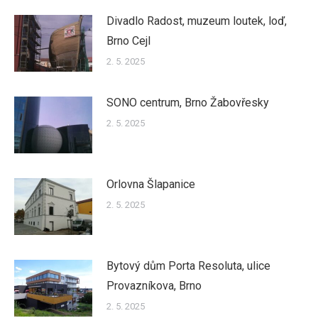
Divadlo Radost, muzeum loutek, loď,
Brno Cejl
2. 5. 2025
SONO centrum, Brno Žabovřesky
2. 5. 2025
Orlovna Šlapanice
2. 5. 2025
Bytový dům Porta Resoluta, ulice
Provazníkova, Brno
2. 5. 2025