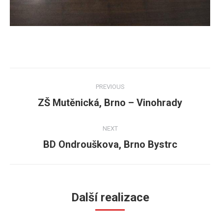
Post
PREVIOUS
navigation
ZŠ Mutěnická, Brno – Vinohrady
Previous
post:
NEXT
BD Ondrouškova, Brno Bystrc
Next
post:
Další realizace