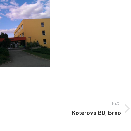
NEXT
Kotěrova BD, Brno
Next
post: