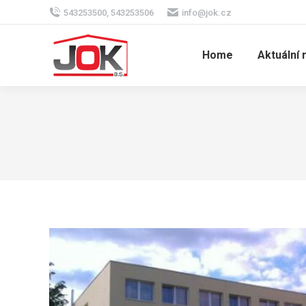
543253500, 543253506
info@jok.cz
Home
Aktuální 