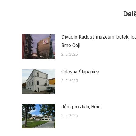
Dalš
Divadlo Radost, muzeum loutek, lo
Brno Cejl
2. 5. 2025
Orlovna Šlapanice
2. 5. 2025
dům pro Julii, Brno
2. 5. 2025