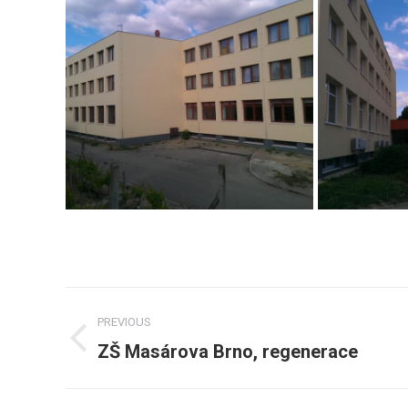
Post
PREVIOUS
navigation
ZŠ Masárova Brno, regenerace
Previous
post: