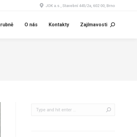
JOK a.s., Stavební 445/2a, 602 00, Brno
árubně
O nás
Kontakty
Zajímavosti
Search:
Search: