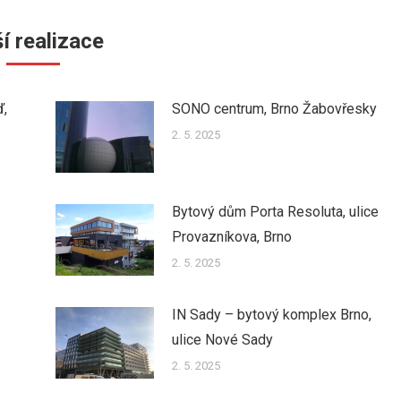
í realizace
ď,
SONO centrum, Brno Žabovřesky
2. 5. 2025
Bytový dům Porta Resoluta, ulice
Provazníkova, Brno
2. 5. 2025
IN Sady – bytový komplex Brno,
ulice Nové Sady
2. 5. 2025