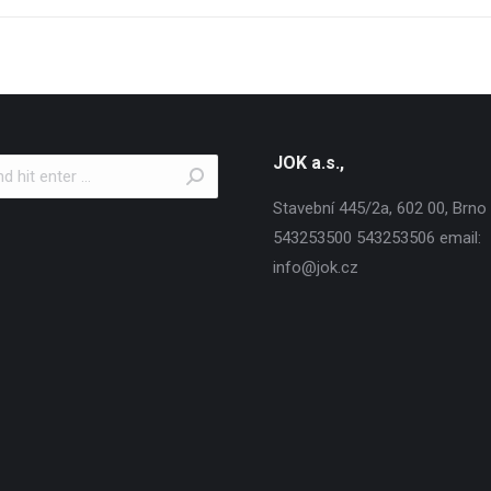
JOK a.s.,
Stavební 445/2a, 602 00, Brno T
543253500 543253506 email:
info@jok.cz