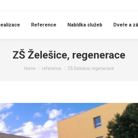
realizace
Reference
Nabídka služeb
Dveře a z
ZŠ Želešice, regenerace
You are here:
Home
reference
ZŠ Želešice, regenerace