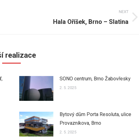
NEXT
Hala Oříšek, Brno – Slatina
Next
post:
í realizace
ď,
SONO centrum, Brno Žabovřesky
2. 5. 2025
Bytový dům Porta Resoluta, ulice
Provazníkova, Brno
2. 5. 2025