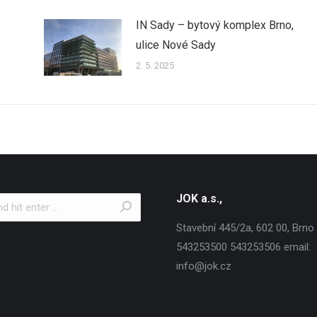
IN Sady – bytový komplex Brno,
ulice Nové Sady
2. 5. 2025
JOK a.s.,
Stavební 445/2a, 602 00, Brno T
543253500 543253506 email:
info@jok.cz