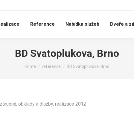
realizace
Reference
Nabídka služeb
Dveře a z
BD Svatoplukova, Brno
You are here:
Home
reference
BD Svatoplukova, Brno
zárubně, obklady a dlažby, realizace 2012