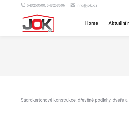
543253500, 543253506
info@jok.cz
Home
Aktuální 
Sádrokartonové konstrukce, dřevěné podlahy, dveře a 