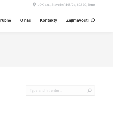
JOK a.s., Stavební 445/2a, 602 00, Brno
árubně
O nás
Kontakty
Zajímavosti
Search:
Search: