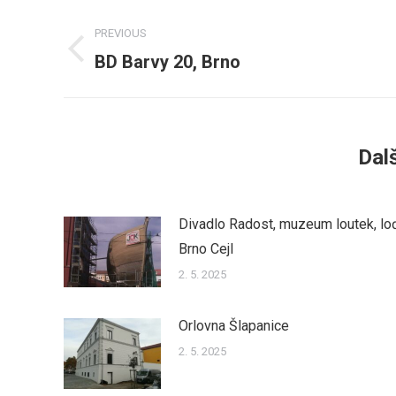
Post
PREVIOUS
navigation
BD Barvy 20, Brno
Previous
post:
Dalš
Divadlo Radost, muzeum loutek, lo
Brno Cejl
2. 5. 2025
Orlovna Šlapanice
2. 5. 2025