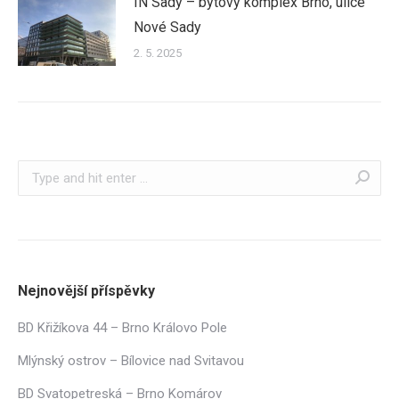
IN Sady – bytový komplex Brno, ulice
Nové Sady
2. 5. 2025
Search:
Nejnovější příspěvky
BD Křižíkova 44 – Brno Královo Pole
Mlýnský ostrov – Bílovice nad Svitavou
BD Svatopetreská – Brno Komárov