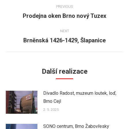
Post
PREVIOUS
navigation
Prodejna oken Brno nový Tuzex
Previous
post:
NEXT
Brněnská 1426-1429, Šlapanice
Next
post:
Další realizace
Divadlo Radost, muzeum loutek, loď,
Brno Cejl
2. 5. 2025
SONO centrum, Brno Žabovřesky