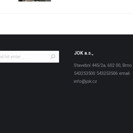
JOK a.s.,
Stavební 445/2a, 602 00, Brno T
543253500 543253506 email:
info@jok.cz