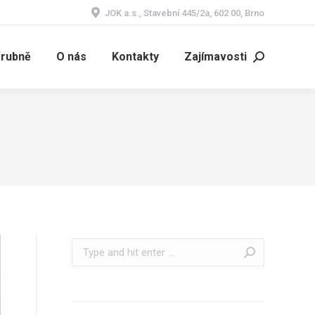
JOK a.s., Stavební 445/2a, 602 00, Brno
árubně
O nás
Kontakty
Zajímavosti
Search:
Search: