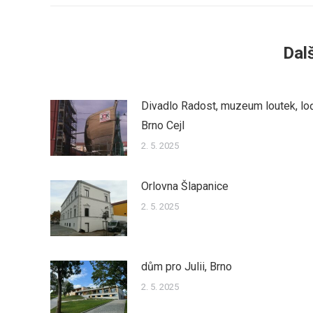
Dalš
Divadlo Radost, muzeum loutek, lo
Brno Cejl
2. 5. 2025
Orlovna Šlapanice
2. 5. 2025
dům pro Julii, Brno
2. 5. 2025