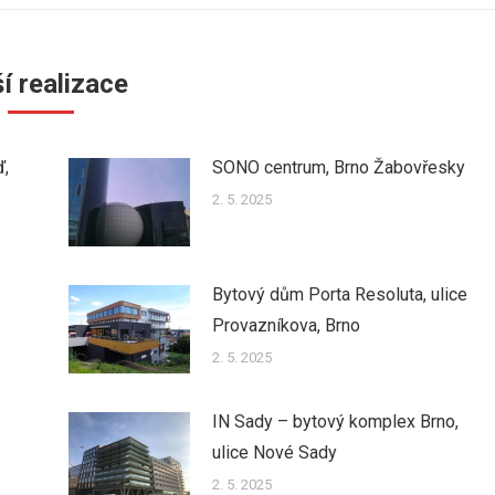
í realizace
ď,
SONO centrum, Brno Žabovřesky
2. 5. 2025
Bytový dům Porta Resoluta, ulice
Provazníkova, Brno
2. 5. 2025
IN Sady – bytový komplex Brno,
ulice Nové Sady
2. 5. 2025