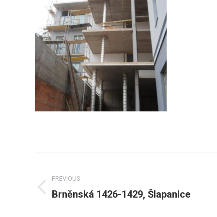
Post
navigation
PREVIOUS
Brněnská 1426-1429, Šlapanice
Previous
post: