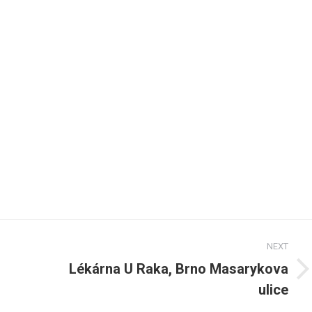
NEXT
Lékárna U Raka, Brno Masarykova
Next
ulice
post: