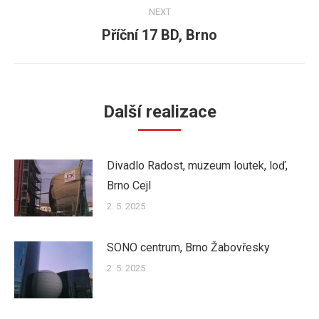
NEXT
Příční 17 BD, Brno
Next
post:
Další realizace
Divadlo Radost, muzeum loutek, loď,
Brno Cejl
2. 5. 2025
SONO centrum, Brno Žabovřesky
2. 5. 2025