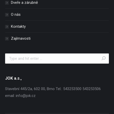
Dveře a zárubně
O nás
Kontakty
Zajímavosti
Search:
JOK a.s.,
Stavební 445/2a, 602 00, Brno Tel.: 543253500 543253506
email: info@jok.cz