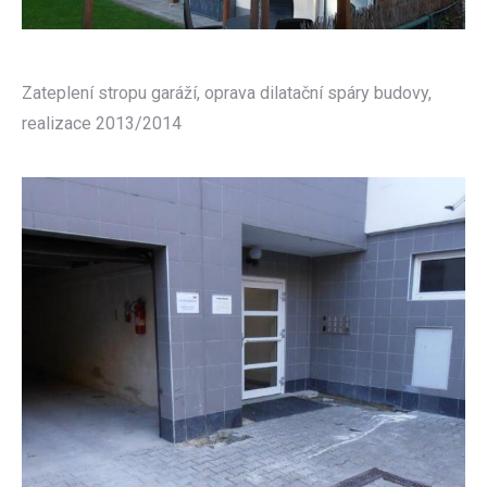
Zateplení stropu garáží, oprava dilatační spáry budovy,
realizace 2013/2014