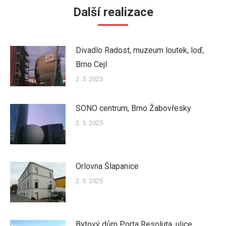
Další realizace
Divadlo Radost, muzeum loutek, loď,
Brno Cejl
2. 5. 2025
SONO centrum, Brno Žabovřesky
2. 5. 2025
Orlovna Šlapanice
2. 5. 2025
Bytový dům Porta Resoluta, ulice