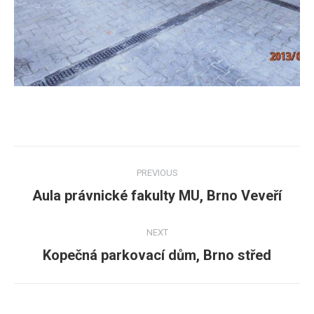
Post
PREVIOUS
navigation
Aula právnické fakulty MU, Brno Veveří
Previous
post:
NEXT
Kopečná parkovací dům, Brno střed
Next
post: