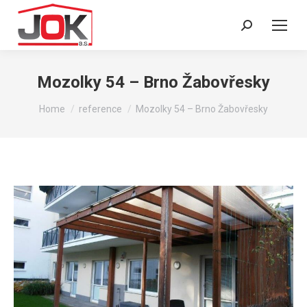
Search:
Mozolky 54 – Brno Žabovřesky
You are here:
Home
reference
Mozolky 54 – Brno Žabovřesky