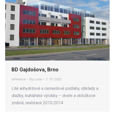
BD Gajdošova, Brno
reference
By
Lucie
7. 10. 2020
Lité anhydritové a cementové podlahy, obklady a
dlažby, truhlářské výrobky – dveře a obložkové
zrubně, realizace 2013/2014