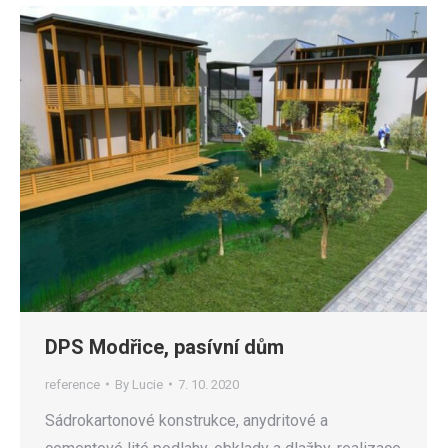
DPS Modřice, pasívní dům
reference
By
Lucie
7. 10. 2020
Sádrokartonové konstrukce, anydritové a