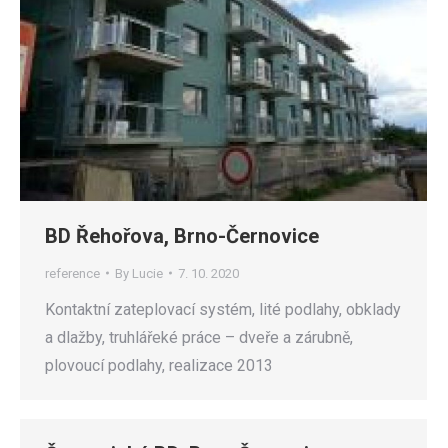
BD Řehořova, Brno-Černovice
reference
By
Lucie
7. 10. 2020
Kontaktní zateplovací systém, lité podlahy, obklady
a dlažby, truhlářeké práce – dveře a zárubně,
plovoucí podlahy, realizace 2013