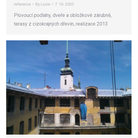
reference
By
Lucie
7. 10. 2020
Plovoucí podlahy, dveře a obložkové zárubně,
terasy z cizokrajných dřevin, realizace 2013