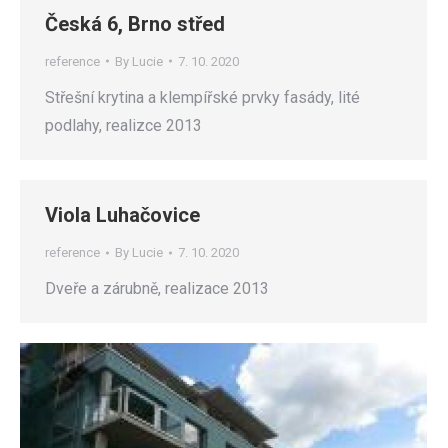
Česká 6, Brno střed
reference
By
Lucie
7. 10. 2020
Střešní krytina a klempířské prvky fasády, lité
podlahy, realizce 2013
Viola Luhačovice
reference
By
Lucie
7. 10. 2020
Dveře a zárubně, realizace 2013