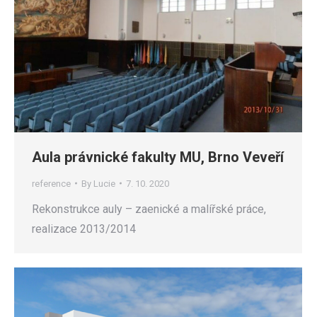
Aula právnické fakulty MU, Brno Veveří
reference
By
Lucie
7. 10. 2020
Rekonstrukce auly – zaenické a malířské práce,
realizace 2013/2014