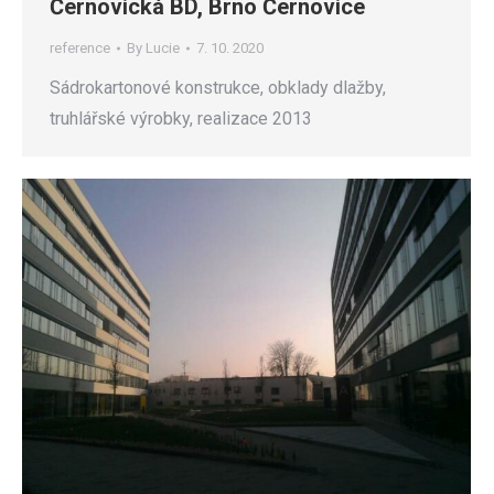
Černovická BD, Brno Černovice
reference
By
Lucie
7. 10. 2020
Sádrokartonové konstrukce, obklady dlažby,
truhlářské výrobky, realizace 2013