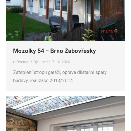
Mozolky 54 – Brno Žabovřesky
reference
By
Lucie
7. 10. 2020
Zateplení stropu garáží, oprava dilatační spáry
budovy, realizace 2013/2014