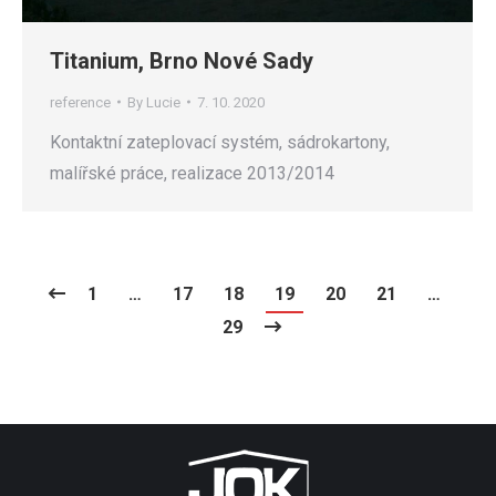
Titanium, Brno Nové Sady
reference
By
Lucie
7. 10. 2020
Kontaktní zateplovací systém, sádrokartony,
malířské práce, realizace 2013/2014
1
…
17
18
19
20
21
…
29