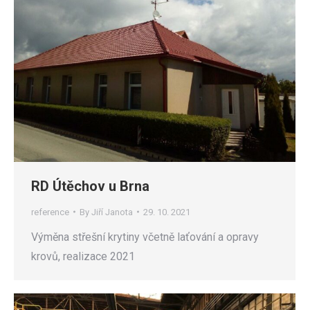
RD Útěchov u Brna
reference
By
Jiří Janota
29. 10. 2021
Výměna střešní krytiny včetně laťování a opravy
krovů, realizace 2021