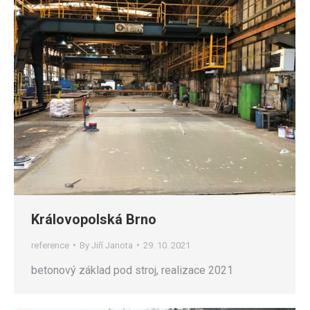
Královopolská Brno
reference
By
Jiří Janota
29. 10. 2021
betonový základ pod stroj, realizace 2021