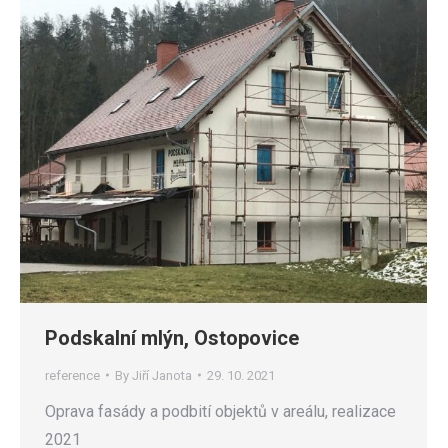
Podskalní mlýn, Ostopovice
reference
By
Jiří Janota
29. 10. 2021
Oprava fasády a podbití objektů v areálu, realizace
2021