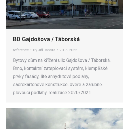
BD Gajdošova / Táborská
reference
By
Jiří Janota
20. 6. 2022
Bytový dům na křížení ulic Gajdošova / Táborská,
Brno, kontaktní zateplovací systém, klempířské
prvky fasády, lité anhydritové podlahy,
sádrokartonové konstrukce, dveře a zárubně,
plovoucí podlahy, realizace 2020/2021