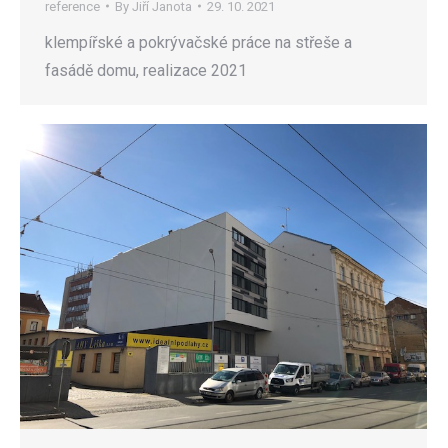
reference
By
Jiří Janota
29. 10. 2021
klempířské a pokrývačské práce na střeše a
fasádě domu, realizace 2021