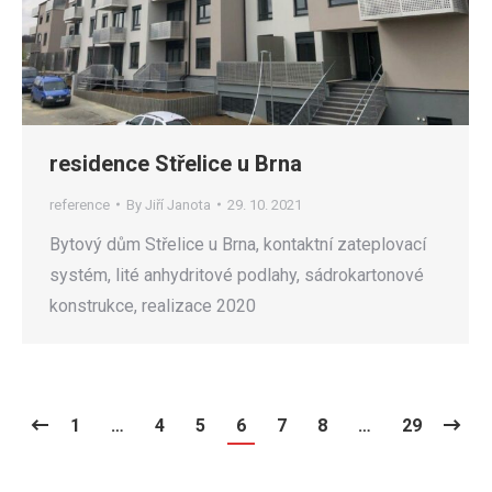
residence Střelice u Brna
reference
By
Jiří Janota
29. 10. 2021
Bytový dům Střelice u Brna, kontaktní zateplovací
systém, lité anhydritové podlahy, sádrokartonové
konstrukce, realizace 2020
1
…
4
5
6
7
8
…
29