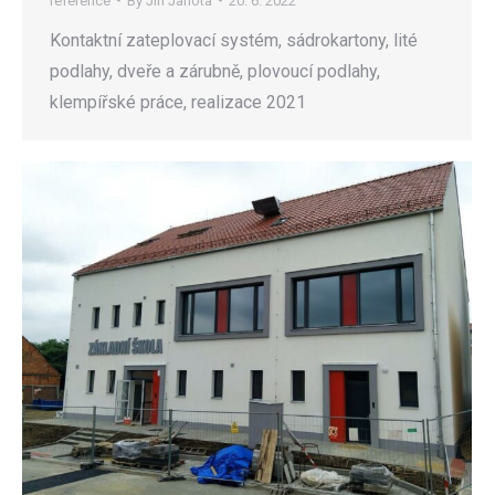
reference
By
Jiří Janota
20. 6. 2022
Kontaktní zateplovací systém, sádrokartony, lité
podlahy, dveře a zárubně, plovoucí podlahy,
klempířské práce, realizace 2021