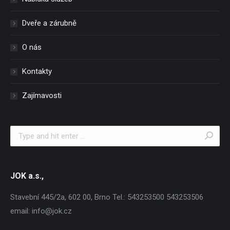
Dveře a zárubně
O nás
Kontakty
Zajímavosti
Search:
JOK a.s.,
Stavební 445/2a, 602 00, Brno Tel.: 543253500 543253506
email: info@jok.cz