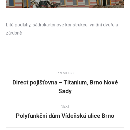
Lité podlahy, sádrokartonové konstrukce, vnitřní dveře a
zárubně
Post
PREVIOUS
navigation
Direct pojišťovna – Titanium, Brno Nové
Previous
Sady
post:
NEXT
Polyfunkční dům Vídeňská ulice Brno
Next
post: