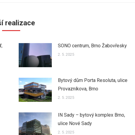
í realizace
ď,
SONO centrum, Brno Žabovřesky
2. 5. 2025
Bytový dům Porta Resoluta, ulice
Provazníkova, Brno
2. 5. 2025
IN Sady – bytový komplex Brno,
ulice Nové Sady
2. 5. 2025