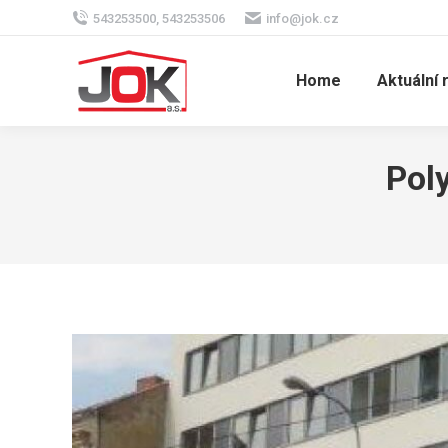
543253500, 543253506
info@jok.cz
Home
Aktuální 
Pol