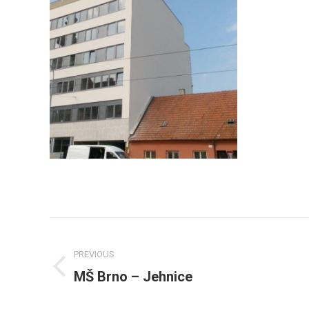
Post
navigation
PREVIOUS
MŠ Brno – Jehnice
Previous
post: