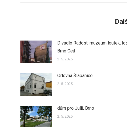
Dalš
Divadlo Radost, muzeum loutek, lo
Brno Cejl
2. 5. 2025
Orlovna Šlapanice
2. 5. 2025
dům pro Julii, Brno
2. 5. 2025