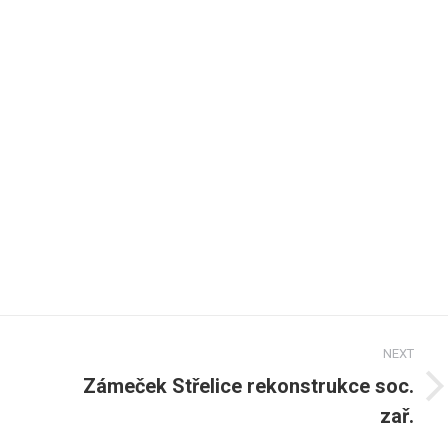
NEXT
Zámeček Střelice rekonstrukce soc.
Next
zař.
post: