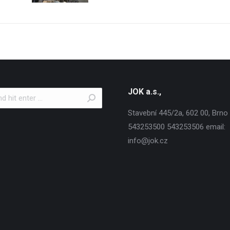
JOK a.s.,
Stavební 445/2a, 602 00, Brno T
543253500 543253506 email:
info@jok.cz