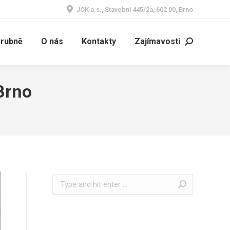
JOK a.s., Stavební 445/2a, 602 00, Brno
árubně
O nás
Kontakty
Zajímavosti
Search:
Brno
Search: