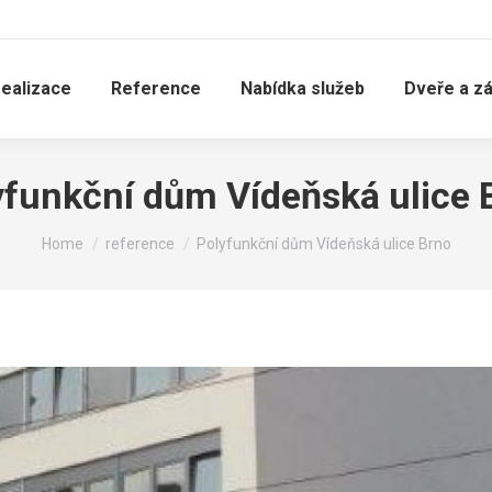
realizace
Reference
Nabídka služeb
Dveře a z
yfunkční dům Vídeňská ulice 
You are here:
Home
reference
Polyfunkční dům Vídeňská ulice Brno