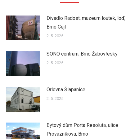
Divadlo Radost, muzeum loutek, loď,
Brno Cejl
2. 5. 2025
SONO centrum, Brno Žabovřesky
2. 5. 2025
Orlovna Šlapanice
2. 5. 2025
Bytový dům Porta Resoluta, ulice
Provazníkova, Brno