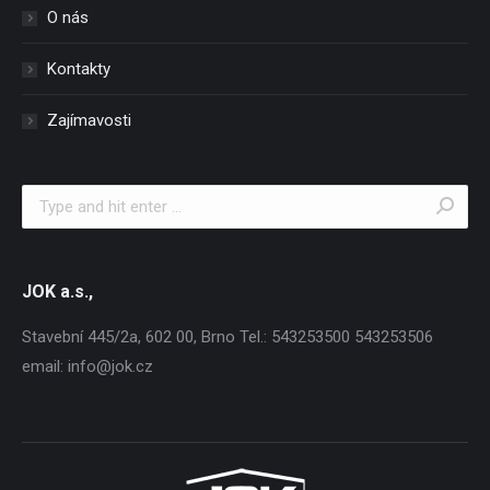
O nás
Kontakty
Zajímavosti
Search:
JOK a.s.,
Stavební 445/2a, 602 00, Brno Tel.: 543253500 543253506
email: info@jok.cz