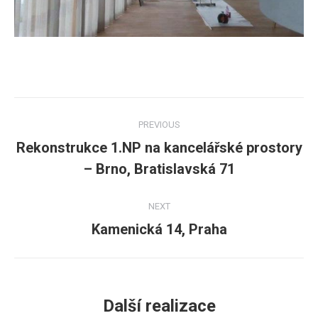
Post
PREVIOUS
navigation
Rekonstrukce 1.NP na kancelářské prostory
Previous
– Brno, Bratislavská 71
post:
NEXT
Kamenická 14, Praha
Next
post:
Další realizace