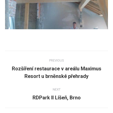
Post
PREVIOUS
navigation
Rozšíření restaurace v areálu Maximus
Previous
Resort u brněnské přehrady
post:
NEXT
RDPark II Líšeň, Brno
Next
post: