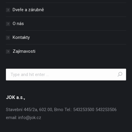
Dveře a zárubně
O nás
Kontakty
Zajímavosti
Search:
JOK a.s.,
Stavební 445/2a, 602 00, Brno Tel.: 543253500 543253506
email: info@jok.cz