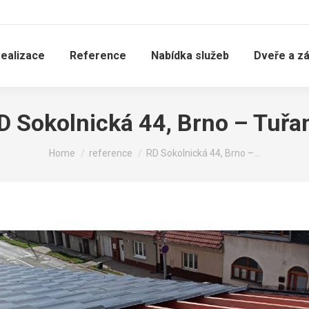
realizace
Reference
Nabídka služeb
Dveře a z
D Sokolnická 44, Brno – Tuřa
You are here:
Home
reference
RD Sokolnická 44, Brno –…