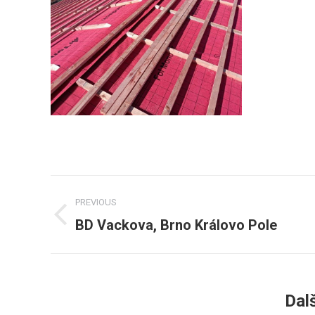
Post
PREVIOUS
navigation
BD Vackova, Brno Královo Pole
Previous
post:
Dalš