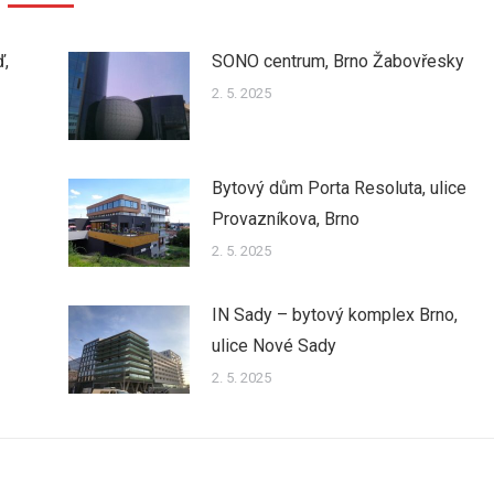
ď,
SONO centrum, Brno Žabovřesky
2. 5. 2025
Bytový dům Porta Resoluta, ulice
Provazníkova, Brno
2. 5. 2025
IN Sady – bytový komplex Brno,
ulice Nové Sady
2. 5. 2025