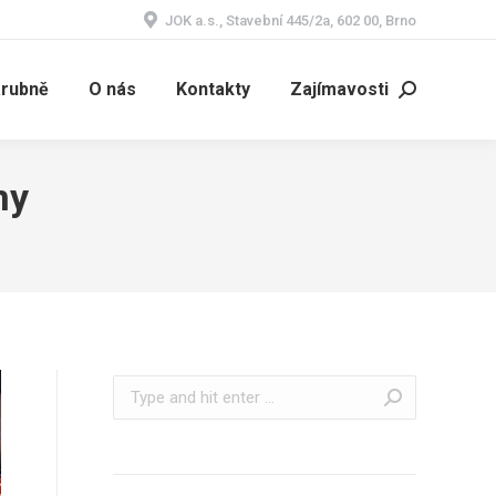
JOK a.s., Stavební 445/2a, 602 00, Brno
árubně
O nás
Kontakty
Zajímavosti
Search:
ny
Search: