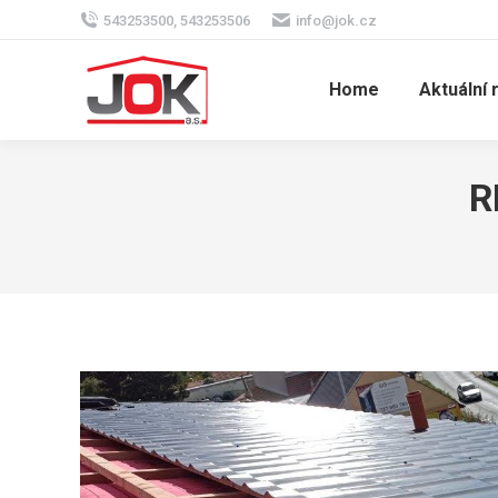
543253500, 543253506
info@jok.cz
Home
Aktuální 
R