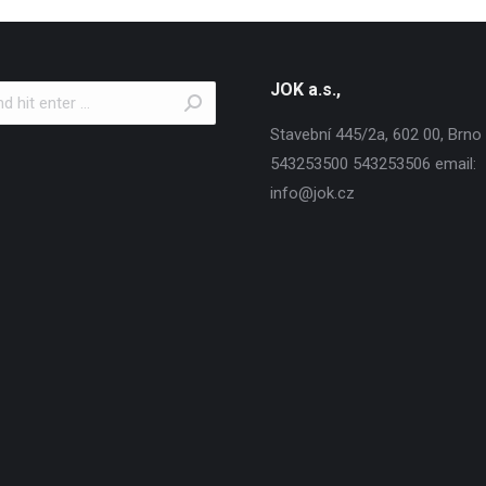
JOK a.s.,
Stavební 445/2a, 602 00, Brno T
543253500 543253506 email:
info@jok.cz