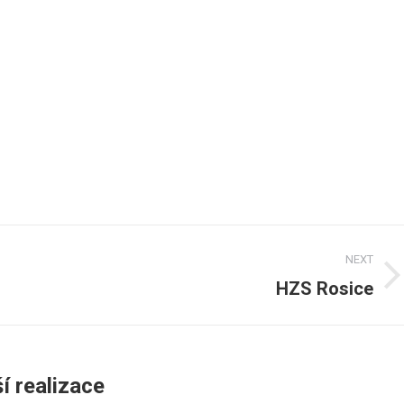
NEXT
HZS Rosice
Next
post:
í realizace