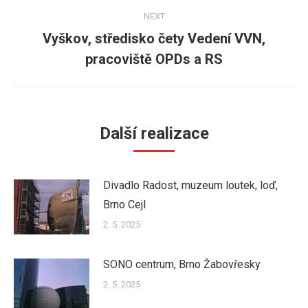
NEXT
Vyškov, středisko čety Vedení VVN,
Next
pracoviště OPDs a RS
post:
Další realizace
Divadlo Radost, muzeum loutek, loď,
Brno Cejl
2. 5. 2025
SONO centrum, Brno Žabovřesky
2. 5. 2025