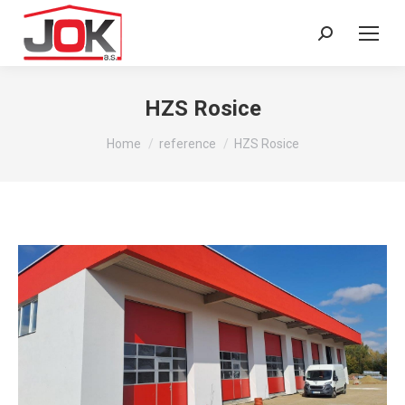
Search:
HZS Rosice
You are here:
Home
reference
HZS Rosice