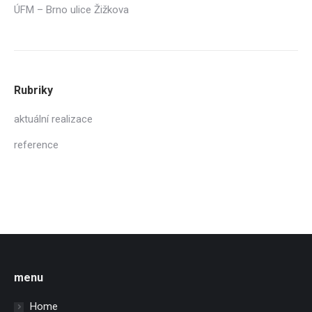
ÚFM – Brno ulice Žižkova
Rubriky
aktuální realizace
reference
menu
Home