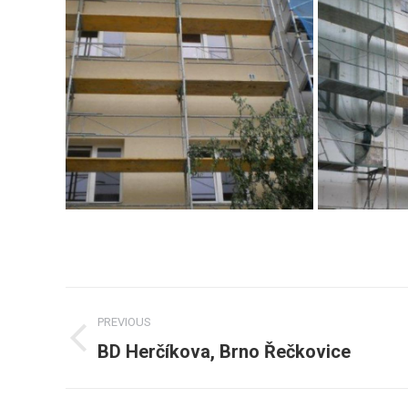
Post
PREVIOUS
navigation
BD Herčíkova, Brno Řečkovice
Previous
post: