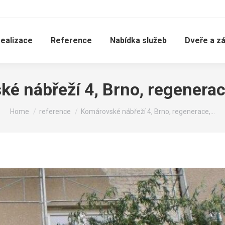
realizace
Reference
Nabídka služeb
Dveře a z
é nábřeží 4, Brno, regenerac
You are here:
Home
reference
Komárovské nábřeží 4, Brno, regenerace,…