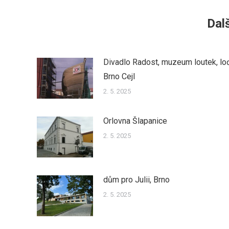
Dalš
Divadlo Radost, muzeum loutek, lo
Brno Cejl
2. 5. 2025
Orlovna Šlapanice
2. 5. 2025
dům pro Julii, Brno
2. 5. 2025