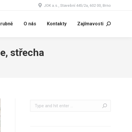
JOK a.s., Stavební 445/2a, 602 00, Brno
árubně
O nás
Kontakty
Zajímavosti
Search:
e, střecha
Search: