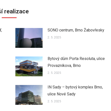
í realizace
ď,
SONO centrum, Brno Žabovřesky
2. 5. 2025
Bytový dům Porta Resoluta, ulice
Provazníkova, Brno
2. 5. 2025
IN Sady – bytový komplex Brno,
ulice Nové Sady
2. 5. 2025