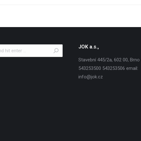
JOK a.s.,
Stavební 445/2a, 602 00, Brno T
543253500 543253506 email:
info@jok.cz