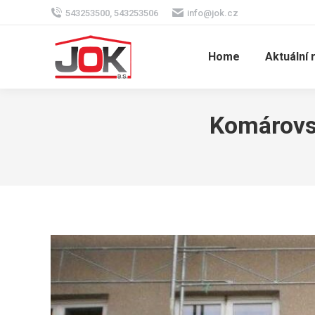
543253500, 543253506
info@jok.cz
Home
Aktuální 
Komárovsk