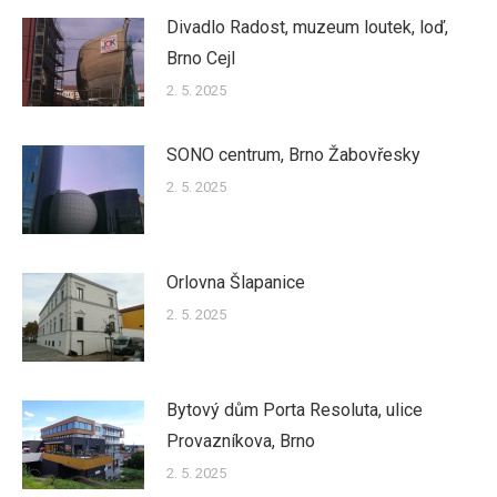
Divadlo Radost, muzeum loutek, loď,
Brno Cejl
2. 5. 2025
SONO centrum, Brno Žabovřesky
2. 5. 2025
Orlovna Šlapanice
2. 5. 2025
Bytový dům Porta Resoluta, ulice
Provazníkova, Brno
2. 5. 2025