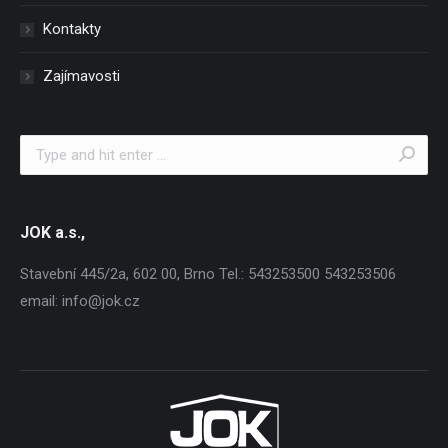
Kontakty
Zajímavosti
Search:
JOK a.s.,
Stavební 445/2a, 602 00, Brno Tel.: 543253500 543253506
email: info@jok.cz