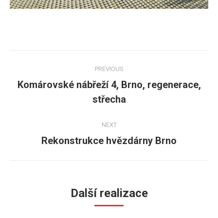
Post
PREVIOUS
navigation
Komárovské nábřeží 4, Brno, regenerace,
Previous
střecha
post:
NEXT
Rekonstrukce hvězdárny Brno
Next
post:
Další realizace