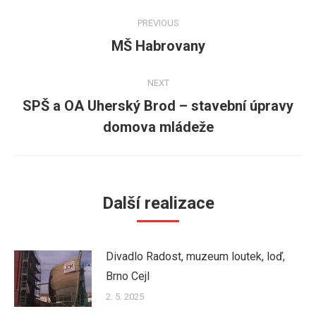
Post
PREVIOUS
navigation
MŠ Habrovany
Previous
post:
NEXT
SPŠ a OA Uherský Brod – stavební úpravy
Next
domova mládeže
post:
Další realizace
Divadlo Radost, muzeum loutek, loď,
Brno Cejl
2. 5. 2025