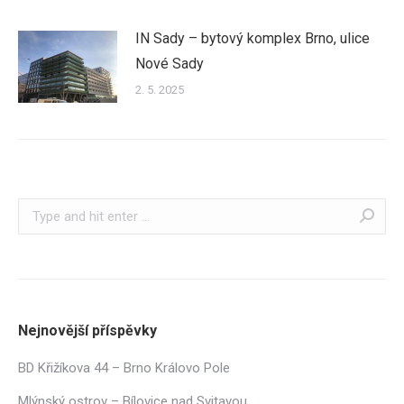
IN Sady – bytový komplex Brno, ulice
Nové Sady
2. 5. 2025
Search:
Nejnovější příspěvky
BD Křižíkova 44 – Brno Královo Pole
Mlýnský ostrov – Bílovice nad Svitavou