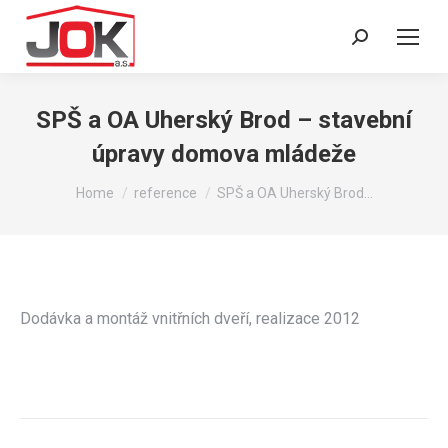
Search:
SPŠ a OA Uherský Brod – stavební
úpravy domova mládeže
You are here:
Home
reference
SPŠ a OA Uherský Brod…
Dodávka a montáž vnitřních dveří, realizace 2012
Post