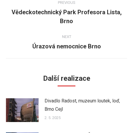
PREVIOUS
navigation
Vědeckotechnický Park Profesora Lista,
Previous
Brno
post:
NEXT
Úrazová nemocnice Brno
Next
post:
Další realizace
Divadlo Radost, muzeum loutek, loď,
Brno Cejl
2. 5. 2025